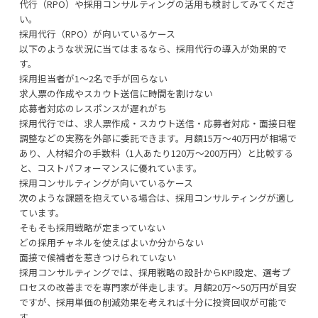
代行（RPO）や採用コンサルティングの活用も検討してみてくださ
い。
採用代行（RPO）が向いているケース
以下のような状況に当てはまるなら、採用代行の導入が効果的で
す。
採用担当者が1〜2名で手が回らない
求人票の作成やスカウト送信に時間を割けない
応募者対応のレスポンスが遅れがち
採用代行では、求人票作成・スカウト送信・応募者対応・面接日程
調整などの実務を外部に委託できます。月額15万〜40万円が相場で
あり、人材紹介の手数料（1人あたり120万〜200万円）と比較する
と、コストパフォーマンスに優れています。
採用コンサルティングが向いているケース
次のような課題を抱えている場合は、採用コンサルティングが適し
ています。
そもそも採用戦略が定まっていない
どの採用チャネルを使えばよいか分からない
面接で候補者を惹きつけられていない
採用コンサルティングでは、採用戦略の設計からKPI設定、選考プ
ロセスの改善までを専門家が伴走します。月額20万〜50万円が目安
ですが、採用単価の削減効果を考えれば十分に投資回収が可能で
す。