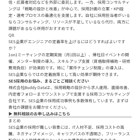
信・応募者対応などを外部に委託します。一方、採用コンサルティ
ングは「戦略の設計と改善」が中心で、採用計画の立案・KPI設
定・選考プロセスの最適化を支援します。自社に採用担当者がいる
ならコンサルティング、リソースが不足しているなら代行、両方に
課題があるなら併用がおすすめです。
Q8.
SES企業がエンジニアの定着率を上げるにはどうすればよいです
か？
1on1ミーティングの定期実施（月1回以上）、帰社日イベントの開
催、メンター制度の導入、スキルアップ支援（資格取得補助・研修
費用負担）が効果的です。特に「案件チェンジ制度」の導入は、
SES企業ならではの定着施策として高い効果が期待できます。
SES採用のお悩み、まるごとご相談ください
株式会社Buddy Dataは、採用戦略の設計から求人運用、面接改善、
内定者フォローまでワンストップで支援する採用コンサルティング
会社です。SES企業の採用成功事例も多数保有しています。まずは
貴社の課題をお聞かせください。
▶︎
無料相談のお申し込みはこちら
まとめ
SES企業の採用が難しい背景には、IT人材不足、採用コストの高
騰、ネガティブイメージ、キャリアパスの不透明さ、フリーランス