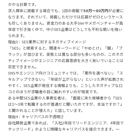
かかる計算です。
求人媒体に掲載する場合でも、1回の掲載で
50万〜80万円
が必要に
なります。それでいて、掲載しただけでは応募がゼロというケース
も珍しくありません。資金力のある大手SIerやメガベンチャーが高
年収で引き抜く中で、中小SES企業はどうしても不利な戦いを強い
られます。
理由3：SES業界に対するネガティブイメージ
「SES」と検索すると、関連キーワードに「やめとけ」「闇」「ブ
ラック」が並びます。実態とは異なる部分も多いものの、このネガ
ティブイメージがエンジニアの応募意欲を大きく削いでいることは
否定できません。
SNSやエンジニア向けコミュニティでは、「案件を選べない」「ス
キルアップできない」「年収が上がらない」といった声が拡散され
やすく、SES企業が発信する情報よりも、こうしたネガティブな口
コミのほうが求職者の目に触れやすいのが現実です。
ある中堅SES企業の人事責任者は、「面接に来た候補者から『SES
は2〜3年で転職するのが普通だと聞いたのですが、本当ですか？』
と聞かれることが増えた」と話しています。
理由4：キャリアパスの不透明さ
自社開発企業であれば、「入社2年目でリードエンジニア、4年目で
テックリード」のように明確なキャリアパスを提示できます。一