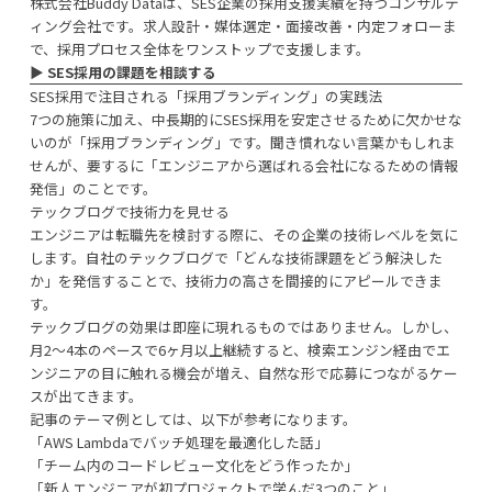
株式会社Buddy Dataは、SES企業の採用支援実績を持つコンサルテ
ィング会社です。求人設計・媒体選定・面接改善・内定フォローま
で、採用プロセス全体をワンストップで支援します。
▶︎
SES採用の課題を相談する
SES採用で注目される「採用ブランディング」の実践法
7つの施策に加え、中長期的にSES採用を安定させるために欠かせな
いのが「採用ブランディング」です。聞き慣れない言葉かもしれま
せんが、要するに「エンジニアから選ばれる会社になるための情報
発信」のことです。
テックブログで技術力を見せる
エンジニアは転職先を検討する際に、その企業の技術レベルを気に
します。自社のテックブログで「どんな技術課題をどう解決した
か」を発信することで、技術力の高さを間接的にアピールできま
す。
テックブログの効果は即座に現れるものではありません。しかし、
月2〜4本のペースで6ヶ月以上継続すると、検索エンジン経由でエ
ンジニアの目に触れる機会が増え、自然な形で応募につながるケー
スが出てきます。
記事のテーマ例としては、以下が参考になります。
「AWS Lambdaでバッチ処理を最適化した話」
「チーム内のコードレビュー文化をどう作ったか」
「新人エンジニアが初プロジェクトで学んだ3つのこと」