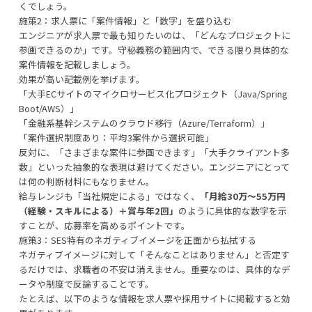
くでしょう。
施策2：求人票に「案件情報」と「数字」を盛り込む
エンジニアが求人票で最も知りたいのは、「どんなプロジェクトに
参画できるのか」です。守秘義務の範囲内で、できる限り具体的な
案件情報を記載しましょう。
効果が高い記載例を挙げます。
「大手ECサイトのマイクロサービス化プロジェクト（Java/Spring
Boot/AWS）」
「金融系基幹システムのクラウド移行（Azure/Terraform）」
「案件選択制度あり：平均3案件から選択可能」
反対に、「さまざまな案件に参画できます」「大手クライアント多
数」といった抽象的な表現は避けてください。エンジニアにとって
は何の判断材料にもなりません。
給与レンジも「当社規定による」ではなく、
「月給30万〜55万円
（経験・スキルによる）＋賞与年2回」
のように具体的な数字を示
すことが、応募率を高めるポイントです。
施策3：SES特有のネガティブイメージを正面から払拭する
ネガティブイメージに対して「そんなことはありません」と否定す
るだけでは、求職者の不安は消えません。重要なのは、具体的なデ
ータや制度で反論することです。
たとえば、以下のような情報を求人票や採用サイトに掲載すると効