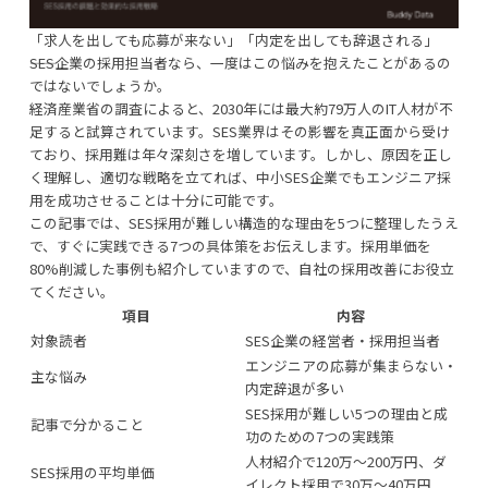
「求人を出しても応募が来ない」「内定を出しても辞退される」
――SES企業の採用担当者なら、一度はこの悩みを抱えたことがあるの
ではないでしょうか。
経済産業省の調査によると、2030年には最大約79万人のIT人材が不
足すると試算されています。SES業界はその影響を真正面から受け
ており、採用難は年々深刻さを増しています。しかし、原因を正し
く理解し、適切な戦略を立てれば、中小SES企業でもエンジニア採
用を成功させることは十分に可能です。
この記事では、SES採用が難しい構造的な理由を5つに整理したうえ
で、すぐに実践できる7つの具体策をお伝えします。採用単価を
80%削減した事例も紹介していますので、自社の採用改善にお役立
てください。
項目
内容
対象読者
SES企業の経営者・採用担当者
エンジニアの応募が集まらない・
主な悩み
内定辞退が多い
SES採用が難しい5つの理由と成
記事で分かること
功のための7つの実践策
人材紹介で120万〜200万円、ダ
SES採用の平均単価
イレクト採用で30万〜40万円