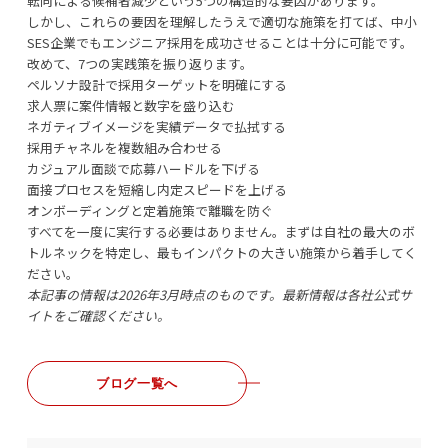
転向による候補者減少という5つの構造的な要因があります。
しかし、これらの要因を理解したうえで適切な施策を打てば、中小
SES企業でもエンジニア採用を成功させることは十分に可能です。
改めて、7つの実践策を振り返ります。
ペルソナ設計で採用ターゲットを明確にする
求人票に案件情報と数字を盛り込む
ネガティブイメージを実績データで払拭する
採用チャネルを複数組み合わせる
カジュアル面談で応募ハードルを下げる
面接プロセスを短縮し内定スピードを上げる
オンボーディングと定着施策で離職を防ぐ
すべてを一度に実行する必要はありません。まずは自社の最大のボ
トルネックを特定し、最もインパクトの大きい施策から着手してく
ださい。
本記事の情報は2026年3月時点のものです。最新情報は各社公式サ
イトをご確認ください。
ブログ一覧へ