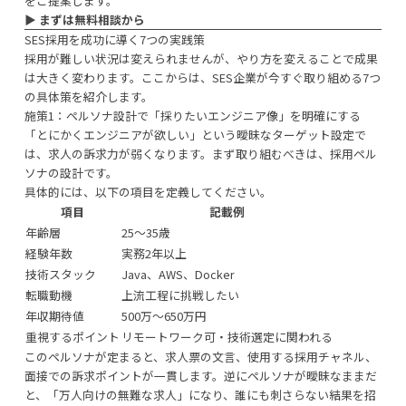
をご提案します。
▶︎
まずは無料相談から
SES採用を成功に導く7つの実践策
採用が難しい状況は変えられませんが、やり方を変えることで成果
は大きく変わります。ここからは、SES企業が今すぐ取り組める7つ
の具体策を紹介します。
施策1：ペルソナ設計で「採りたいエンジニア像」を明確にする
「とにかくエンジニアが欲しい」という曖昧なターゲット設定で
は、求人の訴求力が弱くなります。まず取り組むべきは、採用ペル
ソナの設計です。
具体的には、以下の項目を定義してください。
項目
記載例
年齢層
25〜35歳
経験年数
実務2年以上
技術スタック
Java、AWS、Docker
転職動機
上流工程に挑戦したい
年収期待値
500万〜650万円
重視するポイント
リモートワーク可・技術選定に関われる
このペルソナが定まると、求人票の文言、使用する採用チャネル、
面接での訴求ポイントが一貫します。逆にペルソナが曖昧なままだ
と、「万人向けの無難な求人」になり、誰にも刺さらない結果を招