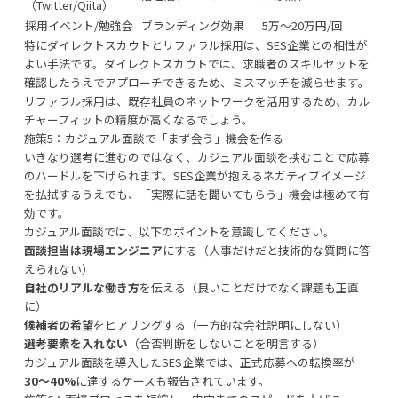
（Twitter/Qiita）
採用イベント/勉強会
ブランディング効果
5万〜20万円/回
特にダイレクトスカウトとリファラル採用は、SES企業との相性が
よい手法です。ダイレクトスカウトでは、求職者のスキルセットを
確認したうえでアプローチできるため、ミスマッチを減らせます。
リファラル採用は、既存社員のネットワークを活用するため、カル
チャーフィットの精度が高くなるでしょう。
施策5：カジュアル面談で「まず会う」機会を作る
いきなり選考に進むのではなく、カジュアル面談を挟むことで応募
のハードルを下げられます。SES企業が抱えるネガティブイメージ
を払拭するうえでも、「実際に話を聞いてもらう」機会は極めて有
効です。
カジュアル面談では、以下のポイントを意識してください。
面談担当は現場エンジニア
にする（人事だけだと技術的な質問に答
えられない）
自社のリアルな働き方
を伝える（良いことだけでなく課題も正直
に）
候補者の希望
をヒアリングする（一方的な会社説明にしない）
選考要素を入れない
（合否判断をしないことを明言する）
カジュアル面談を導入したSES企業では、正式応募への転換率が
30〜40%
に達するケースも報告されています。