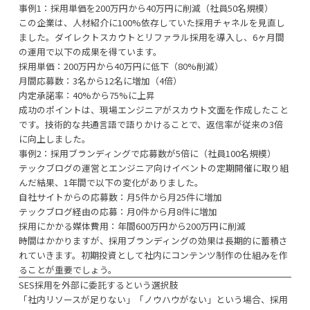
事例1：採用単価を200万円から40万円に削減（社員50名規模）
この企業は、人材紹介に100%依存していた採用チャネルを見直し
ました。ダイレクトスカウトとリファラル採用を導入し、6ヶ月間
の運用で以下の成果を得ています。
採用単価：200万円から40万円に低下（80%削減）
月間応募数：3名から12名に増加（4倍）
内定承諾率：40%から75%に上昇
成功のポイントは、現場エンジニアがスカウト文面を作成したこと
です。技術的な共通言語で語りかけることで、返信率が従来の3倍
に向上しました。
事例2：採用ブランディングで応募数が5倍に（社員100名規模）
テックブログの運営とエンジニア向けイベントの定期開催に取り組
んだ結果、1年間で以下の変化がありました。
自社サイトからの応募数：月5件から月25件に増加
テックブログ経由の応募：月0件から月8件に増加
採用にかかる媒体費用：年間600万円から200万円に削減
時間はかかりますが、採用ブランディングの効果は長期的に蓄積さ
れていきます。初期投資として社内にコンテンツ制作の仕組みを作
ることが重要でしょう。
SES採用を外部に委託するという選択肢
「社内リソースが足りない」「ノウハウがない」という場合、採用