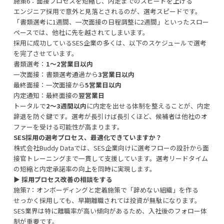
施策6：面接プロセスを短縮し、内定までのスピードを上げる
エンジニア採用で意外と見落とされるのが、選考スピードです。
「書類選考に1週間、一次面接の日程調整に2週間」といったスロー
ペースでは、他社に先を越されてしまいます。
採用に成功しているSES企業の多くは、以下のスケジュールで選考
を完了させています。
書類選考：
1〜2営業日以内
一次面接：書類選考通過から
3営業日以内
最終面接：一次面接から
5営業日以内
内定通知：最終面接の
翌営業日
トータルで
2〜3週間以内
に内定を出せる体制を整えることが、内定
辞退を防ぐ鍵です。選考が長引けば長引くほど、候補者は他社のオ
ファーを受ける可能性が高まります。
SES採用の選考プロセス、最適化できていますか？
株式会社Buddy Dataでは、SES企業向けに選考フローの設計から面
接官トレーニングまで一貫して支援しています。選考リードタイム
の短縮と内定承諾率の向上を同時に実現します。
▶︎
採用プロセス改善の相談をする
施策7：オンボーディングと定着施策で「辞めない組織」を作る
せっかく採用しても、早期離職されては投資が無駄になります。
SES業界は特に離職率が高い傾向があるため、入社後のフォロー体
制が重要です。