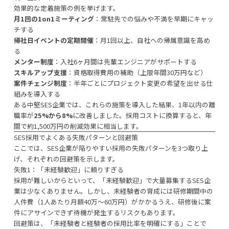
効果的な定着施策の例を挙げます。
月1回の1on1ミーティング
：常駐先での悩みや不満を早期にキャッ
チする
帰社日イベントの定期開催
：月1回以上、自社への帰属意識を高め
る
メンター制度
：入社6ヶ月間は先輩エンジニアがサポートする
スキルアップ支援
：資格取得費用の補助（上限年間30万円など）
案件チェンジ制度
：半年ごとにプロジェクト変更の希望を出せる仕
組みを導入する
ある中堅SES企業では、これらの施策を導入した結果、1年以内の離
職率が
25%から8%
に改善しました。採用コストに換算すると、年
間で約1,500万円の削減効果に相当します。
SES採用でよくある失敗パターンと回避策
ここでは、SES企業が陥りやすい採用の失敗パターンを3つ取り上
げ、それぞれの回避策を示します。
失敗1：「未経験歓迎」に頼りすぎる
採用が難しいからといって、「未経験歓迎」で大量募集するSES企
業は少なくありません。しかし、未経験者の育成には研修期間中の
人件費（1人あたり月額40万〜60万円）がかかるうえ、研修後に案
件にアサインできず待機が発生するリスクもあります。
回避策は、「未経験者と経験者の採用比率を明確にする」ことで