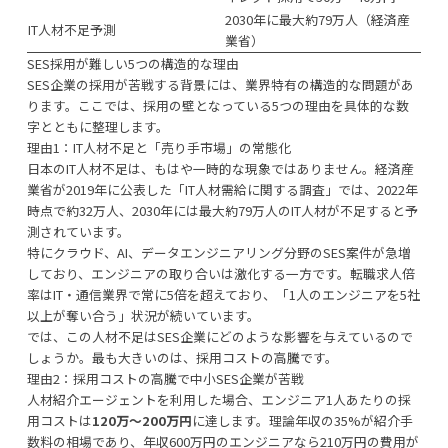
2030年に最大約79万人（経済産
IT人材不足予測
業省）
SES採用が難しい5つの構造的な理由
SES企業の採用が苦戦する背景には、業界特有の構造的な問題があ
ります。ここでは、採用の壁となっている5つの理由を具体的な数
字とともに整理します。
理由1：IT人材不足と「売り手市場」の常態化
日本のIT人材不足は、もはや一時的な現象ではありません。経済産
業省が2019年に公表した「IT人材需給に関する調査」では、2022年
時点で約32万人、2030年には最大約79万人のIT人材が不足すると予
測されています。
特にクラウド、AI、データエンジニアリング分野のSES案件が急増
しており、エンジニアの取り合いは激化する一方です。転職求人倍
率はIT・通信業界で常に5倍を超えており、「1人のエンジニアを5社
以上が奪い合う」状況が続いています。
では、この人材不足はSES企業にどのような影響を与えているので
しょうか。最も大きいのは、採用コストの高騰です。
理由2：採用コストの高騰で中小SES企業が苦戦
人材紹介エージェントを利用した場合、エンジニア1人あたりの採
用コストは
120万〜200万円
に達します。理論年収の35%が紹介手
数料の相場であり、年収600万円のエンジニアなら210万円の費用が