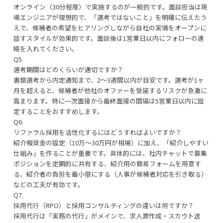
オンライン（30分程度）で実施するのが一般的です。面談担当は現
場エンジニアが理想的で、「選考ではないこと」を明確に伝えたう
えで、候補者の希望をヒアリングしながら自社の実情をオープンに
話すスタイルが効果的です。面談後は1営業日以内にフォローの連
絡を入れてください。
Q5.
選考期間はどのくらいが適切ですか？
書類選考から内定通知まで、2〜3週間以内が目安です。選考が1ヶ
月を超えると、候補者が他社のオファーを受諾するリスクが急激に
高まります。特に一次面接から最終面接の間隔は5営業日以内に設
定することをおすすめします。
Q6.
リファラル採用を活性化するにはどうすればよいですか？
紹介報奨金の設定（10万〜30万円が相場）に加え、「紹介しやすい
仕組み」を作ることが重要です。具体的には、社内チャットで募集
ポジションを定期的に共有する、紹介用の簡易フォームを用意す
る、紹介者の負担を最小限にする（人事が候補者対応を引き取る）
などの工夫が有効です。
Q7.
採用代行（RPO）と採用コンサルティングの違いは何ですか？
採用代行は「実務の代行」がメインで、求人票作成・スカウト送