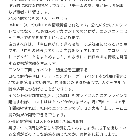
技術的に高度な内容だけでなく、「チームの雰囲気が伝わる記事」
も求職者には響きます。
SNS発信で会社の「人」を見せる
Twitter（X）やQiitaでの情報発信も有効です。会社の公式アカウン
トだけでなく、社員個人のアカウントでの発信が、エンジニアコミ
ュニティでの認知度向上につながります。
注意すべきは、「宣伝色が強すぎる投稿」は逆効果になるという点
です。「自社の勉強会で話した内容をシェアします」「プロジェク
トで学んだことをまとめました」のように、価値のある情報を発信
する姿勢が信頼を生みます。
エンジニア向けイベント・勉強会を主催する
自社で勉強会やLT（ライトニングトーク）イベントを定期開催する
SES企業が増えています。参加者との接点を通じて、カジュアル面
談や応募につなげることができます。
イベントの参加費は無料、会場は自社オフィスまたはオンラインで
開催すれば、コストはほとんどかかりません。月1回のペースで半
年間継続すれば、社内のエンジニアのプレゼン力も向上し、一石二
鳥の効果が期待できるでしょう。
SES企業が採用コストを削減した成功事例
実際にSES採用を改善した事例を見てみましょう。成果を出してい
る企業がどのような施策を講じたのか、具体的に紹介します。