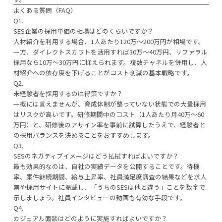
よくある質問（FAQ）
Q1.
SES企業の採用単価の相場はどのくらいですか？
人材紹介を利用する場合、1人あたり120万〜200万円が相場です。
一方、ダイレクトスカウトを活用すれば30万〜40万円、リファラル
採用なら10万〜30万円に抑えられます。複数チャネルを併用し、人
材紹介への依存度を下げることがコスト削減の基本戦略です。
Q2.
未経験者を採用するのは得策ですか？
一概には言えませんが、育成体制が整っていない状態での大量採用
はリスクが高いです。研修期間中のコスト（1人あたり月40万〜60
万円）と、研修後のアサイン率を事前に試算したうえで、経験者と
の採用バランスを決めることをおすすめします。
Q3.
SESのネガティブイメージはどう払拭すればよいですか？
最も効果的なのは、自社の実績データを公開することです。待機
率、案件継続期間、給与上昇率、社員満足度調査の結果などを求人
票や採用サイトに掲載し、「うちのSESは他と違う」ことを数字で
示しましょう。社員インタビューの動画も有効な手段です。
Q4.
カジュアル面談はどのように実施すればよいですか？