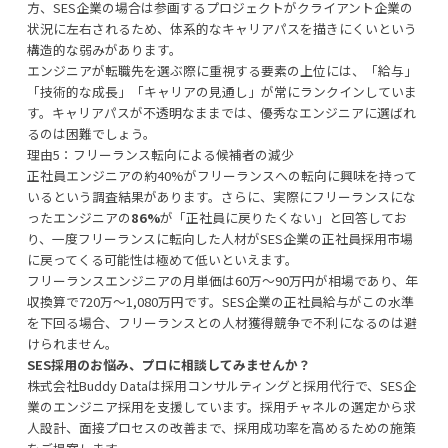
方、SES企業の場合は参画するプロジェクトがクライアント企業の
状況に左右されるため、体系的なキャリアパスを描きにくいという
構造的な弱みがあります。
エンジニアが転職先を選ぶ際に重視する要素の上位には、「給与」
「技術的な成長」「キャリアの見通し」が常にランクインしていま
す。キャリアパスが不透明なままでは、優秀なエンジニアに選ばれ
るのは困難でしょう。
理由5：フリーランス転向による候補者の減少
正社員エンジニアの約40%がフリーランスへの転向に興味を持って
いるという調査結果があります。さらに、実際にフリーランスにな
ったエンジニアの
86%
が「正社員に戻りたくない」と回答してお
り、一度フリーランスに転向した人材がSES企業の正社員採用市場
に戻ってくる可能性は極めて低いといえます。
フリーランスエンジニアの月単価は60万〜90万円が相場であり、年
収換算で720万〜1,080万円です。SES企業の正社員給与がこの水準
を下回る場合、フリーランスとの人材獲得競争で不利になるのは避
けられません。
SES採用のお悩み、プロに相談してみませんか？
株式会社Buddy Dataは採用コンサルティングと採用代行で、SES企
業のエンジニア採用を支援しています。採用チャネルの選定から求
人設計、面接プロセスの改善まで、採用成功率を高めるための施策