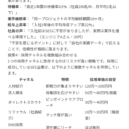
果があります。
待機率
：「直近1年間の待機率0.5%（社員200名中、月平均1名以
下）」
案件継続率
：「同一プロジェクトの平均継続期間18ヶ月」
給与上昇率
：「入社3年後の平均年収アップ率22%」
社員の声
：「入社前はSESに不安がありましたが、実際は案件を選
べる環境でした」（エンジニアAさん・30代）
「不安を感じるポイント」に対して「自社の実績データ」で応える
ことで、信頼性が格段に高まります。
施策4：採用チャネルを複数組み合わせる
1つの採用チャネルに依存するのはリスクが高い戦略です。採用に
成功しているSES企業は、以下のように複数チャネルを併用してい
ます。
チャネル
特徴
採用単価の目安
人材紹介
即戦力が集まりやすい
120万〜200万円
求人媒体
母集団を広げやすい
50万〜80万円/掲載
ピンポイントでアプロ
ダイレクトスカウト
30万〜40万円
ーチ
リファラル（社員紹
10万〜30万円（報奨
マッチ度が高い
介）
金）
SNS採用
潜在層にリーチ
ほぼ無料