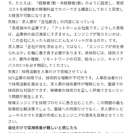
す。たとえば、「経験者7割・未経験者3割」のように設定し、育成
コストを経験者の稼働利益でカバーできる構造にしておくと安定し
た経営が可能になります。
失敗2：求人票が「会社都合」の内容になっている
「急成長中の企業です」「アットホームな社風です」――こうした表現
は、企業側の自己満足にすぎません。エンジニアが知りたいのは、
「この会社に入ったら自分にどんなメリットがあるのか」です。
求人票は「会社が何を求めるか」ではなく、「エンジニアが何を得
られるか」を軸に書き直す必要があります。具体的には、技術スタ
ック、案件の種類、リモートワークの可否、給与レンジ、キャリア
パスの5つを必ず明記してください。
失敗3：採用活動を人事だけで完結させている
SES企業の採用では、技術的な理解が不可欠です。人事担当者だけ
で採用活動を進めると、求人票の技術要件が曖昧になり、面接での
技術的な対話ができず、候補者の技術力を正しく評価できないとい
う問題が発生します。
現場エンジニアを採用プロセスに巻き込むことが、この問題の最も
効果的な解決策でしょう。面接への同席だけでなく、求人票のレビ
ューやスカウト文面の作成にもエンジニアの意見を反映させてくだ
さい。
自社だけで採用改善が難しいと感じたら