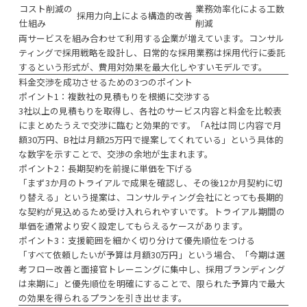
コスト削減の
業務効率化による工数
採用力向上による構造的改善
仕組み
削減
両サービスを組み合わせて利用する企業が増えています。コンサル
ティングで採用戦略を設計し、日常的な採用業務は採用代行に委託
するという形式が、費用対効果を最大化しやすいモデルです。
料金交渉を成功させるための3つのポイント
ポイント1：複数社の見積もりを根拠に交渉する
3社以上の見積もりを取得し、各社のサービス内容と料金を比較表
にまとめたうえで交渉に臨むと効果的です。「A社は同じ内容で月
額30万円、B社は月額25万円で提案してくれている」という具体的
な数字を示すことで、交渉の余地が生まれます。
ポイント2：長期契約を前提に単価を下げる
「まず3か月のトライアルで成果を確認し、その後12か月契約に切
り替える」という提案は、コンサルティング会社にとっても長期的
な契約が見込めるため受け入れられやすいです。トライアル期間の
単価を通常より安く設定してもらえるケースがあります。
ポイント3：支援範囲を細かく切り分けて優先順位をつける
「すべて依頼したいが予算は月額30万円」という場合、「今期は選
考フロー改善と面接官トレーニングに集中し、採用ブランディング
は来期に」と優先順位を明確にすることで、限られた予算内で最大
の効果を得られるプランを引き出せます。