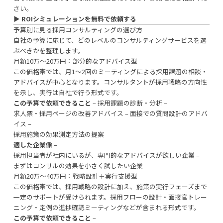
さい。
▶︎
ROIシミュレーションを無料で依頼する
予算別に見る採用コンサルティングの選び方
自社の予算に応じて、どのレベルのコンサルティングサービスを選
ぶべきかを整理します。
月額10万〜20万円：部分的なアドバイス型
この価格帯では、月1〜2回のミーティングによる採用課題の相談・
アドバイスが中心となります。コンサルタントが採用戦略の方向性
を示し、実行は自社で行う形式です。
この予算で依頼できること
– 採用課題の診断・分析 –
求人票・採用ページの改善アドバイス – 面接での質問設計のアドバ
イス –
採用施策の効果測定方法の提案
適した企業像
–
採用担当者が社内にいるが、専門的なアドバイスが欲しい企業 –
まずはコンサルの効果を小さく試したい企業
月額20万〜40万円：戦略設計＋実行支援型
この価格帯では、採用戦略の設計に加え、施策の実行フェーズまで
一定のサポートが受けられます。採用フローの設計・面接官トレー
ニング・定例の進捗確認ミーティングなどが含まれる形式です。
この予算で依頼できること
–