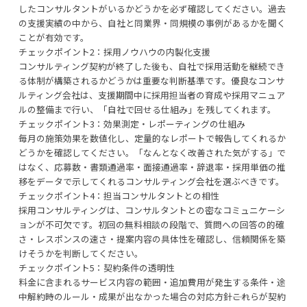
したコンサルタントがいるかどうかを必ず確認してください。過去
の支援実績の中から、自社と同業界・同規模の事例があるかを聞く
ことが有効です。
チェックポイント2：採用ノウハウの内製化支援
コンサルティング契約が終了した後も、自社で採用活動を継続でき
る体制が構築されるかどうかは重要な判断基準です。優良なコンサ
ルティング会社は、支援期間中に採用担当者の育成や採用マニュア
ルの整備まで行い、「自社で回せる仕組み」を残してくれます。
チェックポイント3：効果測定・レポーティングの仕組み
毎月の施策効果を数値化し、定量的なレポートで報告してくれるか
どうかを確認してください。「なんとなく改善された気がする」で
はなく、応募数・書類通過率・面接通過率・辞退率・採用単価の推
移をデータで示してくれるコンサルティング会社を選ぶべきです。
チェックポイント4：担当コンサルタントとの相性
採用コンサルティングは、コンサルタントとの密なコミュニケーシ
ョンが不可欠です。初回の無料相談の段階で、質問への回答の的確
さ・レスポンスの速さ・提案内容の具体性を確認し、信頼関係を築
けそうかを判断してください。
チェックポイント5：契約条件の透明性
料金に含まれるサービス内容の範囲・追加費用が発生する条件・途
中解約時のルール・成果が出なかった場合の対応方針――これらが契約