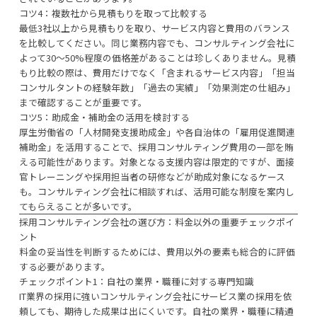
コツ4：複数社から見積もりを取って比較する
最低3社以上から見積もりを取り、サービス内容と費用のバランス
を比較してください。同じ業務内容でも、コンサルティング会社に
よって30〜50%程度の価格差があることは珍しくありません。見積
もり比較の際は、費用だけでなく「含まれるサービス内容」「担当
コンサルタントの経験年数」「過去の実績」「効果測定の仕組み」
まで確認することが重要です。
コツ5：助成金・補助金の活用を検討する
厚生労働省の「人材開発支援助成金」や各自治体の「雇用促進関連
補助金」を活用することで、採用コンサルティング費用の一部を賄
える可能性があります。対象となる支援内容は限定的ですが、面接
官トレーニングや採用担当者の研修などが助成対象になるケース
も。コンサルティング会社に相談すれば、活用可能な制度を案内し
てもらえることが多いです。
採用コンサルティング会社の選び方：料金以外の重要チェックポイ
ント
料金の妥当性を判断するためには、費用以外の要素も総合的に評価
する必要があります。
チェックポイント1：自社の業界・職種に対する専門知識
IT業界の採用に強いコンサルティング会社にサービス業の採用を依
頼しても、期待した成果は出にくいです。自社の業界・職種に精通