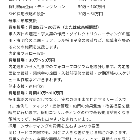
採用動画企画・ディレクション
50万〜100万円
SNS採用戦略の設計
30万〜50万円
母集団形成支援
費用相場：月額5万〜30万円（または成果報酬型）
求人媒体の選定・求人票の作成・ダイレクトリクルーティングの運
用・説明会の企画・リファラル採用制度の設計など、応募者を集め
るための施策を支援します。
内定者フォロー設計
費用相場：30万〜50万円
内定通知から入社までのフォロープログラムを設計します。内定者
面談の設計・懇親会の企画・入社前研修の設計・定期連絡のスケジ
ュール作成などが含まれます。
伴走支援・運用代行
費用相場：月額40万〜80万円
採用戦略の設計だけでなく、実際の運用まで伴走するサービスで
す。定例ミーティング・進捗管理・施策の効果測定・改善提案を継
続的に行います。採用コンサルティングの中で最も費用が高くなる
領域ですが、成果も出やすいとされています。
採用コンサルティングの費用を左右する4つの要因
同じサービス内容でも、料金に大きな差が生じる場合があります。
費用を左右する主要な要因を理解しておくことで、見積もりの妥当