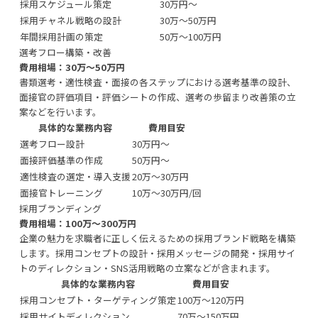
採用スケジュール策定
30万円〜
採用チャネル戦略の設計
30万〜50万円
年間採用計画の策定
50万〜100万円
選考フロー構築・改善
費用相場：30万〜50万円
書類選考・適性検査・面接の各ステップにおける選考基準の設計、
面接官の評価項目・評価シートの作成、選考の歩留まり改善策の立
案などを行います。
具体的な業務内容
費用目安
選考フロー設計
30万円〜
面接評価基準の作成
50万円〜
適性検査の選定・導入支援
20万〜30万円
面接官トレーニング
10万〜30万円/回
採用ブランディング
費用相場：100万〜300万円
企業の魅力を求職者に正しく伝えるための採用ブランド戦略を構築
します。採用コンセプトの設計・採用メッセージの開発・採用サイ
トのディレクション・SNS活用戦略の立案などが含まれます。
具体的な業務内容
費用目安
採用コンセプト・ターゲティング策定
100万〜120万円
採用サイトディレクション
70万〜150万円