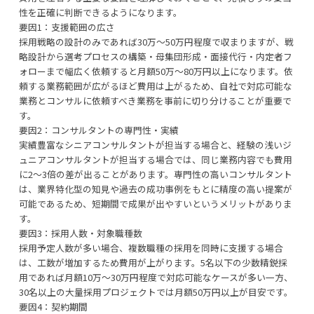
性を正確に判断できるようになります。
要因1：支援範囲の広さ
採用戦略の設計のみであれば30万〜50万円程度で収まりますが、戦
略設計から選考プロセスの構築・母集団形成・面接代行・内定者フ
ォローまで幅広く依頼すると月額50万〜80万円以上になります。依
頼する業務範囲が広がるほど費用は上がるため、自社で対応可能な
業務とコンサルに依頼すべき業務を事前に切り分けることが重要で
す。
要因2：コンサルタントの専門性・実績
実績豊富なシニアコンサルタントが担当する場合と、経験の浅いジ
ュニアコンサルタントが担当する場合では、同じ業務内容でも費用
に2〜3倍の差が出ることがあります。専門性の高いコンサルタント
は、業界特化型の知見や過去の成功事例をもとに精度の高い提案が
可能であるため、短期間で成果が出やすいというメリットがありま
す。
要因3：採用人数・対象職種数
採用予定人数が多い場合、複数職種の採用を同時に支援する場合
は、工数が増加するため費用が上がります。5名以下の少数精鋭採
用であれば月額10万〜30万円程度で対応可能なケースが多い一方、
30名以上の大量採用プロジェクトでは月額50万円以上が目安です。
要因4：契約期間