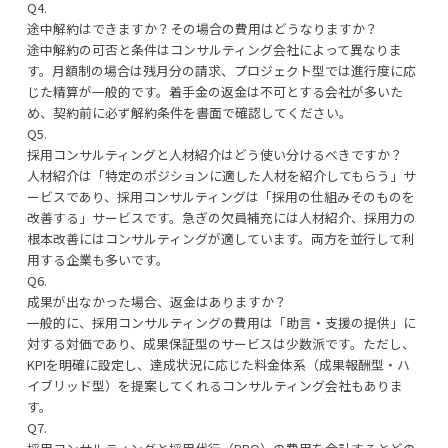
Q4.
途中解約はできますか？その場合の費用はどうなりますか？
途中解約の可否と条件はコンサルティング会社によって異なりま
す。月額制の場合は残月分の請求、プロジェクト型では進行度に応
じた精算が一般的です。着手金の返金は不可とする会社が多いた
め、契約前に必ず解約条件を書面で確認してください。
Q5.
採用コンサルティングと人材紹介はどう使い分けるべきですか？
人材紹介は「特定のポジションに適した人材を紹介してもらう」サ
ービスであり、採用コンサルティングは「採用の仕組みそのものを
改善する」サービスです。急ぎの欠員補充には人材紹介、採用力の
根本改善にはコンサルティングが適しています。両方を並行して利
用する企業も多いです。
Q6.
成果が出なかった場合、返金はありますか？
一般的に、採用コンサルティングの費用は「助言・支援の提供」に
対する対価であり、成果保証型のサービスは少数派です。ただし、
KPIを明確に設定し、達成状況に応じた料金体系（成果報酬型・ハ
イブリッド型）を提案してくれるコンサルティング会社もありま
す。
Q7.