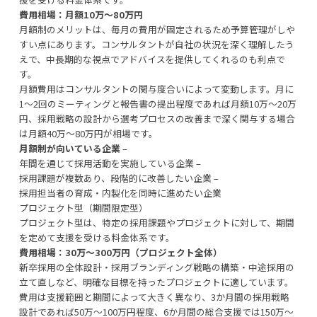
費用相場：月額10万〜80万円
月額制のメリットは、毎月の費用が固定されるため予算管理がしや
すい点にあります。コンサルタントが自社の状況を深く理解したう
えで、中長期的な視点でアドバイスを提供してくれるのも利点で
す。
月額費用はコンサルタントの関与度合いによって変動します。月に
1〜2回のミーティングと報告書の提出程度であれば月額10万〜20万
円、採用戦略の設計から選考プロセスの改善まで深く関与する場合
は月額40万〜80万円が相場です。
月額制が向いている企業
–
年間を通じて採用活動を実施している企業 –
採用課題が複数あり、段階的に改善したい企業 –
採用担当者の育成・内製化を同時に進めたい企業
プロジェクト型（期間限定型）
プロジェクト型は、特定の採用課題やプロジェクトに対して、期間
を定めて支援を受ける料金体系です。
費用相場：30万〜300万円（プロジェクト全体）
新卒採用の全体設計・採用ブランディング戦略の構築・中途採用の
立て直しなど、明確な目標を持ったプロジェクトに適しています。
費用は支援範囲と期間によって大きく異なり、3か月間の採用戦略
設計であれば50万〜100万円程度、6か月間の総合支援では150万〜