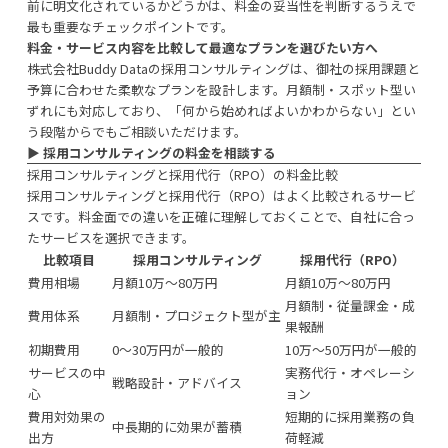
前に明文化されているかどうかは、料金の妥当性を判断するうえで
最も重要なチェックポイントです。
料金・サービス内容を比較して最適なプランを選びたい方へ
株式会社Buddy Dataの採用コンサルティングは、御社の採用課題と
予算に合わせた柔軟なプランを設計します。月額制・スポット型い
ずれにも対応しており、「何から始めればよいかわからない」とい
う段階からでもご相談いただけます。
▶︎
採用コンサルティングの料金を相談する
採用コンサルティングと採用代行（RPO）の料金比較
採用コンサルティングと採用代行（RPO）はよく比較されるサービ
スです。料金面での違いを正確に理解しておくことで、自社に合っ
たサービスを選択できます。
比較項目
採用コンサルティング
採用代行（RPO）
費用相場
月額10万〜80万円
月額10万〜80万円
月額制・従量課金・成
費用体系
月額制・プロジェクト型が主
果報酬
初期費用
0〜30万円が一般的
10万〜50万円が一般的
サービスの中
実務代行・オペレーシ
戦略設計・アドバイス
心
ョン
費用対効果の
短期的に採用業務の負
中長期的に効果が蓄積
出方
荷軽減