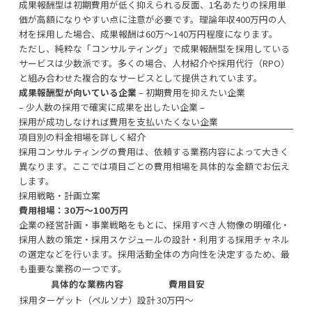
成果報酬型は初期費用が低く抑えられる反面、1名あたりの採用単
価が高額になりやすい点に注意が必要です。理論年収400万円の人
材を採用した場合、成果報酬は60万〜140万円程度になります。
ただし、純粋な「コンサルティング」で成果報酬型を採用している
サービスは少数派です。多くの場合、人材紹介や採用代行（RPO）
と組み合わせた複合的なサービスとして提供されています。
成果報酬型が向いている企業
– 初期費用を抑えたい企業
– 少人数の採用で確実に成果を出したい企業 –
採用が成功しなければ費用を支払いたくない企業
項目別の料金相場を詳しく紹介
採用コンサルティングの費用は、依頼する業務内容によって大きく
異なります。ここでは項目ごとの費用相場を具体的な金額でお伝え
します。
採用戦略・計画立案
費用相場：30万〜100万円
企業の経営計画・事業戦略をもとに、採用すべき人物像の明確化・
採用人数の策定・採用スケジュールの設計・利用する採用チャネル
の選定などを行います。採用活動全体の方向性を決定するため、最
も重要な業務の一つです。
具体的な業務内容
費用目安
採用ターゲット（ペルソナ）設計
30万円〜