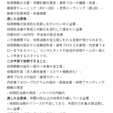
採用戦略の立案・年間計画の策定 – 選考フローの構築・改善 –
面接官トレーニング（月1〜2回） – 定例ミーティング（週1回） –
施策の効果測定・改善提案
適した企業像
–
採用戦略の抜本的な見直しを行いたい中小企業 –
採用担当者の育成と内製化を並行して進めたい企業
月額40万〜80万円：伴走型の総合支援
この価格帯では、採用活動の全工程にわたる支援が受けられます。
採用戦略の設計から母集団形成・選考プロセスの運用・内定者フォ
ローまでをカバーし、コンサルタントが自社の採用チームの一員と
して伴走するスタイルです。
この予算で依頼できること
–
採用戦略の設計〜実行〜改善の全工程 –
母集団形成（求人媒体運用・スカウト戦略含む） –
選考プロセスの設計・運用サポート –
内定者フォロープログラムの設計・実施支援 – 採用ブランディング
戦略の策定
– 採用担当者の育成・ノウハウの内製化
適した企業像
– 年間10名以上の採用を計画している企業
– 採用担当者のリソースが不足しており、外部の力を最大限活用し
たい企業 –