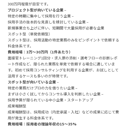
300万円程度が目安です。
プロジェクト型が向いている企業
–
特定の時期に集中して採用を行う企業 –
採用手法の抜本的な見直しを検討している企業 –
新規事業立ち上げに伴い、短期間で大量採用が必要な企業
スポット型（単発依頼型）
スポット型は、採用活動の特定業務のみをピンポイントで依頼する
料金体系です。
費用相場：3万〜30万円（1件あたり）
面接官トレーニング1回分・求人票の添削・選考フローの診断レポ
ート作成など、限られた業務を単発で依頼する場合に適していま
す。初めて採用コンサルティングを利用する企業が、お試しとして
活用するケースも多いのが特徴です。
スポット型が向いている企業
–
特定の業務だけプロの力を借りたい企業 –
まずは小さく試してからコンサル導入を判断したい企業 –
採用予算が限られている中小企業・スタートアップ
成果報酬型
成果報酬型は、採用成功（内定承諾・入社）などの成果に応じて費
用が発生する料金体系です。
費用相場：採用者の理論年収の15〜35%