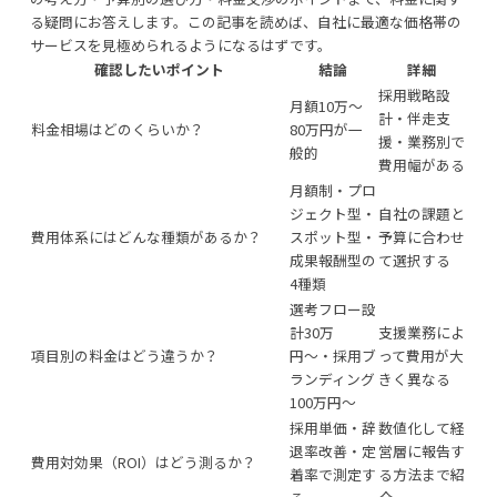
る疑問にお答えします。この記事を読めば、自社に最適な価格帯の
サービスを見極められるようになるはずです。
確認したいポイント
結論
詳細
採用戦略設
月額10万〜
計・伴走支
料金相場はどのくらいか？
80万円が一
援・業務別で
般的
費用幅がある
月額制・プロ
ジェクト型・
自社の課題と
費用体系にはどんな種類があるか？
スポット型・
予算に合わせ
成果報酬型の
て選択する
4種類
選考フロー設
計30万
支援業務によ
項目別の料金はどう違うか？
円〜・採用ブ
って費用が大
ランディング
きく異なる
100万円〜
採用単価・辞
数値化して経
退率改善・定
営層に報告す
費用対効果（ROI）はどう測るか？
着率で測定す
る方法まで紹