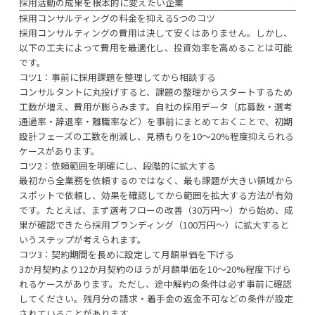
採用活動の成果を根本的に変えたい企業
採用コンサルティングの料金を抑える5つのコツ
採用コンサルティングの費用は決して安くはありません。しかし、
以下の工夫によって費用を最適化し、投資効率を高めることは可能
です。
コツ1：事前に採用課題を整理してから相談する
コンサルタントに丸投げすると、課題の整理からスタートするため
工数が増え、費用が膨らみます。自社の採用データ（応募数・選考
通過率・辞退率・離職率など）を事前にまとめておくことで、初期
設計フェーズの工数を削減し、見積もりを10〜20%程度抑えられる
ケースがあります。
コツ2：依頼範囲を明確にし、段階的に拡大する
最初から全業務を依頼するのではなく、最も課題が大きい領域から
スポットで依頼し、効果を確認してから範囲を拡大する方法が有効
です。たとえば、まず選考フローの改善（30万円〜）から始め、成
果が確認できたら採用ブランディング（100万円〜）に拡大すると
いうステップが考えられます。
コツ3：契約期間を長めに設定して月額単価を下げる
3か月契約より12か月契約のほうが月額単価を10〜20%程度下げら
れるケースがあります。ただし、途中解約の条件は必ず事前に確認
してください。残月分の請求・着手金の返金不可などの条件が設定
されていることがあります。