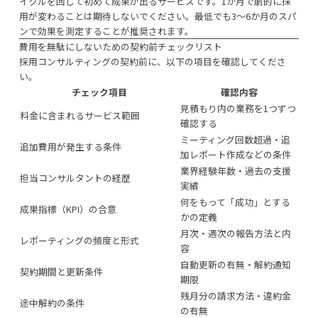
イクルを回して初めて成果が出るサービスです。1か月で劇的に採
用が変わることは期待しないでください。最低でも3〜6か月のスパ
ンで効果を測定することが推奨されます。
費用を無駄にしないための契約前チェックリスト
採用コンサルティングの契約前に、以下の項目を確認してくださ
い。
チェック項目
確認内容
見積もり内の業務を1つずつ
料金に含まれるサービス範囲
確認する
ミーティング回数超過・追
追加費用が発生する条件
加レポート作成などの条件
業界経験年数・過去の支援
担当コンサルタントの経歴
実績
何をもって「成功」とする
成果指標（KPI）の合意
かの定義
月次・週次の報告方法と内
レポーティングの頻度と形式
容
自動更新の有無・解約通知
契約期間と更新条件
期限
残月分の請求方法・違約金
途中解約の条件
の有無