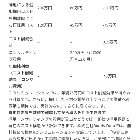
辞退による追
200万円
60万円
-140万円
加採用コスト
早期離職によ
る再採用コス
120万円
45万円
-75万円
ト
コスト削減合
–
–
315万円
計
コンサルティン
240万円（月額20
–
–
グ費用
万×12か月）
年間純利益
（コスト削減
–
–
75万円
効果 – コンサ
ル費用）
このシミュレーションでは、年間75万円のコスト削減効果が得られ
る計算です。さらに、採用した人材の質が向上することで業績への
貢献も期待でき、実質的なROIはさらに高くなります。
費用対効果を数値で確認してから導入を判断できます
採用コンサルティングの費用が妥当かどうかは、御社の採用課題と
現在のコスト構造から計算できます。株式会社Buddy Dataでは、無
料相談で簡易ROIシミュレーションを実施しています。「投資に見
合う成果が出るか」を事前に確認したい方は、お気軽にご相談くだ