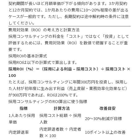
契約期間が長いほど月額単価が下がる傾向があります。3か月契約
と12か月契約では、1か月あたりの費用に10〜20%程度の差が出る
ケースが一般的です。ただし、長期契約は途中解約時の条件に注意
してください。
費用対効果（ROI）の考え方と計算方法
採用コンサルティングの料金を「コスト」ではなく「投資」として
評価するためには、費用対効果（ROI）を数値で把握することが重
要です。
採用ROIの基本計算式
採用ROIは以下の計算式で算出します。
採用ROI（%）＝（採用による利益 – 採用コスト）÷ 採用コスト ×
100
たとえば、採用コンサルティングに年間300万円を投資し、採用し
た人材が初年度に生み出す利益（売上貢献・業務効率化効果など）
が900万円であれば、ROIは200%です。
採用コンサルティングのROI算出に使う指標
指標
計算方法
改善目安
1人あたり採用
採用コスト総額 ÷ 採用
20〜30%削減が目標
単価
人数
内定辞退者数 ÷ 内定者
内定辞退率
10ポイント以上の改善
数 × 100