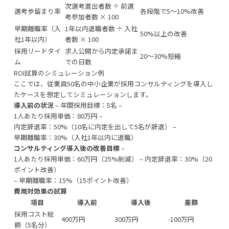
次選考進出者数 ÷ 前選
選考歩留まり率
各段階で5〜10%改善
考参加者数 × 100
早期離職率（入
1年以内退職者数 ÷ 入社
50%以上の改善
社1年以内）
者数 × 100
採用リードタイ
求人公開から内定承諾ま
20〜30%短縮
ム
での日数
ROI試算のシミュレーション例
ここでは、従業員50名の中小企業が採用コンサルティングを導入し
たケースを想定してシミュレーションします。
導入前の状況
– 年間採用目標：5名 –
1人あたり採用単価：80万円 –
内定辞退率：50%（10名に内定を出して5名が辞退） –
早期離職率：30%（入社1年以内に退職）
コンサルティング導入後の改善目標
–
1人あたり採用単価：60万円（25%削減） – 内定辞退率：30%（20
ポイント改善）
– 早期離職率：15%（15ポイント改善）
費用対効果の試算
項目
導入前
導入後
差額
採用コスト総
400万円
300万円
-100万円
額（5名分）