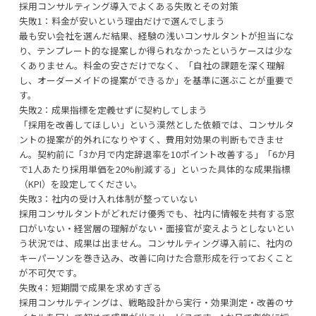
採用コンサルティング導入でよくある失敗とその対策
失敗1：料金が安いという理由だけで選んでしまう
最も安い会社を選んだ結果、経験の浅いコンサルタントが担当にな
り、テンプレート的な提案しか得られなかったというケースは少な
くありません。料金の安さだけでなく、「自社の課題を深く理解
し、オーダーメイドの提案ができるか」を基準に選ぶことが重要で
す。
失敗2：成果指標を定義せずに契約してしまう
「採用を改善してほしい」という漠然とした依頼では、コンサルタ
ントの提案が的外れになりやすく、費用対効果の判断もできませ
ん。契約前に「3か月で内定辞退率を10ポイント改善する」「6か月
で1人あたり採用単価を20%削減する」といった具体的な成果指標
（KPI）を設定してください。
失敗3：社内の受け入れ体制が整っていない
採用コンサルタントがどれだけ優秀でも、社内に情報を共有する窓
口がいない・経営層の理解がない・面接官が変えようとしないとい
う状況では、成果は出ません。コンサルティング導入前に、社内の
キーパーソンを巻き込み、改善に向けた合意形成を行っておくこと
が不可欠です。
失敗4：短期間で成果を求めすぎる
採用コンサルティングは、戦略設計から実行・効果測定・改善のサ