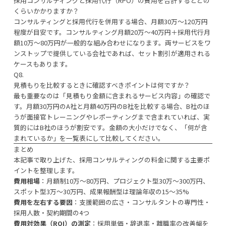
採用コンサルティングと採用代行（RPO）の費用を合計するとどの
くらいかかりますか？
コンサルティングと採用代行を併用する場合、月額30万〜120万円
程度が目安です。コンサルティング月額20万〜40万円＋採用代行月
額10万〜80万円が一般的な組み合わせになります。両サービスをワ
ンストップで提供している会社であれば、セット割引が適用される
ケースもあります。
Q8.
見積もりを比較するときに確認すべきポイントは何ですか？
最も重要なのは「見積もり金額に含まれるサービス内容」の確認で
す。月額30万円のA社と月額40万円のB社を比較する場合、B社のほ
うが面接官トレーニングやレポーティングまで含まれていれば、実
質的にはB社のほうが割安です。金額の大小だけでなく、「何が含
まれているか」を一覧表にして比較してください。
まとめ
本記事で取り上げた、採用コンサルティングの料金に関する主要ポ
イントを整理します。
費用相場
：月額制10万〜80万円、プロジェクト型30万〜300万円、
スポット型3万〜30万円、成果報酬型は理論年収の15〜35%
費用を左右する要因
：支援範囲の広さ・コンサルタントの専門性・
採用人数・契約期間の4つ
費用対効果（ROI）の測定
：採用単価・辞退率・離職率の改善幅を