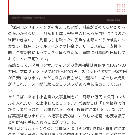
「
採用コンサルティング
を導入したいが、料金がどのくらいかかる
のかわからない」「月額制と成果報酬制のどちらが自社に合うのか
判断できない」「見積もりを取ったが妥当な金額かどうか検討がつ
かない」――採用コンサルティングの料金は、サービス範囲・支援期
間・企業規模によって大きく異なるため、事前に相場観を把握して
おくことが不可欠です。
結論として、採用コンサルティングの費用相場は月額制で10万〜80
万円、プロジェクト型で30万〜300万円、スポット型で3万〜30万円
が目安になります。ただし料金の安さだけで選ぶと、期待した成果
が得られずコストが無駄になるリスクがある点に注意してくださ
い。
たとえば、ある中小企業の人事担当者が「月額15万円で採用コンサ
ルを入れたい」と上申したとします。経営層からは「その投資で何
がどう変わるのか」と問われる。ROI（投資対効果）を示せなけれ
ば稟議は通りません。本記事を読めば、こうした場面で必要な数字
と判断軸を手に入れることができます。
採用コンサルティングの料金体系・項目別の費用相場・費用対効果
の考え方・予算別の選び方・料金交渉のポイントまで、料金に関す