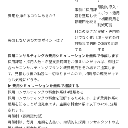
る
介
段階的導入・
事前に採用課
スポット活用
費用を抑えるコツはあるか？
題を整理し依
で初期費用を
頼範囲を絞る
削減可能
料金の安さだ
実績・専門領
けでなく費用
域・契約条件
失敗しない選び方のポイントは？
対効果で判断
の3軸で比較
する
する
採用コンサルティングの費用シミュレーションを無料で作成します
採用課題・採用人数・希望支援範囲をお伝えいただければ、御社に
合ったコンサルティングプランと概算費用をその場でご提案しま
す。見積もり後の勧誘は一切ありませんので、相場感の確認だけで
もお気軽にどうぞ。
▶︎
費用シミュレーションを無料で相談する
採用コンサルティングの料金体系は4種類ある
採用コンサルティングの料金を理解するためには、まず費用体系の
種類を知ることが出発点です。主要な料金体系は以下の4つに分類
されます。
月額制（顧問契約型）
月額制は、毎月一定額を支払い、継続的に採用コンサルタントの支
援を受ける料金体系です。