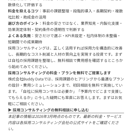
数値化して評価する
料金を抑えるコツ
：事前の課題整理・段階的導入・長期契約・複数
社比較・助成金の活用
選び方のポイント
：料金の安さではなく、業界知見・内製化支援・
効果測定体制・契約条件の透明性で判断する
よくある失敗
：安さだけで選ぶ・KPI未設定・社内体制の未整備・
短期間での成果期待
採用コンサルティングは、正しく活用すれば採用力を構造的に改善
し、長期的なコスト削減と人材の質向上を実現する投資です。まず
は自社の採用課題を整理し、無料相談で費用感を確認するところか
ら始めてみてください。
採用コンサルティングの料金・プランを無料でご提案します
株式会社Buddy Dataでは、採用課題のヒアリングから最適なプラン
の設計・費用シミュレーションまで、初回相談を無料で実施してい
ます。「自社に採用コンサルは必要か」「予算内でどこまで支援し
てもらえるか」――こうした疑問にも率直にお答えします。まずはお気
軽にご相談ください。
▶︎
採用コンサルティングの無料相談に申し込む
本記事の情報は2026年3月時点のものです。最新の料金・サービス
内容は各採用コンサルティング会社の公式サイトをご確認くださ
い。