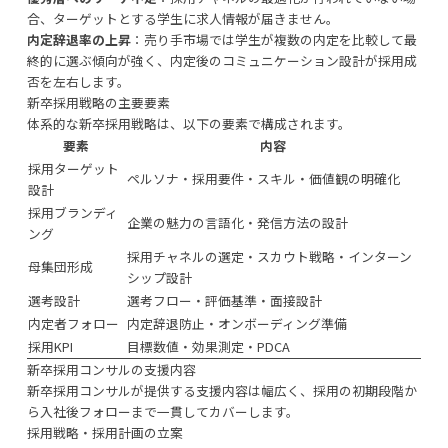
合、ターゲットとする学生に求人情報が届きません。
内定辞退率の上昇
：売り手市場では学生が複数の内定を比較して最
終的に選ぶ傾向が強く、内定後のコミュニケーション設計が採用成
否を左右します。
新卒採用戦略の主要要素
体系的な新卒採用戦略は、以下の要素で構成されます。
要素
内容
採用ターゲット
ペルソナ・採用要件・スキル・価値観の明確化
設計
採用ブランディ
企業の魅力の言語化・発信方法の設計
ング
採用チャネルの選定・スカウト戦略・インターン
母集団形成
シップ設計
選考設計
選考フロー・評価基準・面接設計
内定者フォロー
内定辞退防止・オンボーディング準備
採用KPI
目標数値・効果測定・PDCA
新卒採用コンサルの支援内容
新卒採用コンサルが提供する支援内容は幅広く、採用の初期段階か
ら入社後フォローまで一貫してカバーします。
採用戦略・採用計画の立案