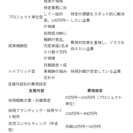
程度が相場
特定業務に対
して一括料
特定の課題をスポット的に解決
プロジェクト単位型
金。100万円〜
したい企業
が相場
採用成功時に
報酬が発生。
費用対効果を重視し、リスクを
成果報酬型
内定承諾1名あ
抑えたい企業
たり数十万円
が相場
月額固定＋成
ハイブリッド型
果報酬の組み
採用計画が安定している企業
合わせ
支援内容別の費用目安
支援内容
費用目安
50万円〜150万円（プロジェクト
採用戦略立案・計画策定
単位）
採用ブランディング・採用サイ
100万円〜400万円
ト制作
月次コンサルティング（伴走
月額18万円〜50万円
型）