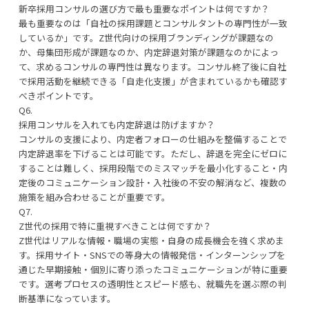
新卒採用コンサルの選び方で最も重要なポイントは何ですか？
最も重要なのは「自社の採用課題とコンサルタントの専門性が一致
しているか」です。Z世代向けの採用ブランディングが課題なの
か、母集団形成が課題なのか、内定辞退対策が課題なのかによっ
て、求めるコンサルの専門性は異なります。コンサル終了後に自社
で採用活動を継続できる「自走化支援」が含まれているかも確認す
べきポイントです。
Q6.
採用コンサルを入れても内定辞退は防げますか？
コンサルの支援により、内定者フォローの仕組みを整備することで
内定辞退率を下げることは可能です。ただし、辞退を完全にゼロに
することは難しく、採用段階でのミスマッチを最小化すること・内
定後のコミュニケーション設計・入社後の不安の解消など、複数の
施策を組み合わせることが重要です。
Q7.
Z世代の採用で特に重視すべきことは何ですか？
Z世代はリアルな情報・職場の実態・自身の成長機会を強く求めま
す。採用サイト・SNSでの等身大の情報発信・インターンシップを
通じた早期接触・個別に寄り添ったコミュニケーションが特に重要
です。選考プロセスの透明性とスピード感も、就職先を選ぶ際の判
断基準になっています。