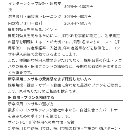
インターンシップ設計・運営支
30万円〜100万円
援
選考設計・面接官トレーニング
30万円〜80万円
内定者フォロー設計
20万円〜60万円
費用対効果を高めるポイント
費用対効果を高めるためには、採用KPIを事前に設定し、効果測定
の基準を明確にすることが大切です。採用1名あたりのコスト（採
用単価）・内定承諾率・入社後1年の定着率などを数値化し、コン
サル導入前後で比較できるようにします。
また、短期的な採用人数の充足だけでなく、採用品質の向上・ノウ
ハウの蓄積・採用ブランドの構築など、長期的な価値を評価するこ
とも重要です。
新卒採用コンサルの費用感をまず確認したい方へ
採用規模・課題・サポート範囲に合わせた最適なプランをご提案し
ます。見積もりだけのご相談も歓迎です。
▶︎
費用・プランを相談する
新卒採用コンサルの選び方
数多くのコンサルティング会社の中から、自社に合ったパートナー
を選ぶためのポイントを整理します。
ポイント1：新卒採用への専門性・実績
新卒採用と中途採用では、採用市場の特性・学生の行動パターン・