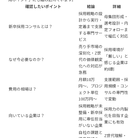
確認したいポイント
結論
詳細
採用戦略
の設
母集団形成
・
計から実行・
選考設計・内
新卒採用コンサルとは？
定着まで支援
定フォローま
する専門サー
で幅広く対応
ビス
売り手市場の
採用環境が
深刻化・Z世
「厳しい」と
なぜ今必要なのか？
代の価値観変
感じる企業は
化への対応が
約8割
急務
月額18万
支援範囲・採
円〜、プロジ
用規模・コン
費用の相場は？
ェクト単位
サルの専門性
100万円〜
で変動
採用戦略が未
採用力の内製
整備・新卒採
向いている企業は？
化を目指す企
用に専任担当
業にも有効
がいない企業
自社の課題と
Z世代理解・