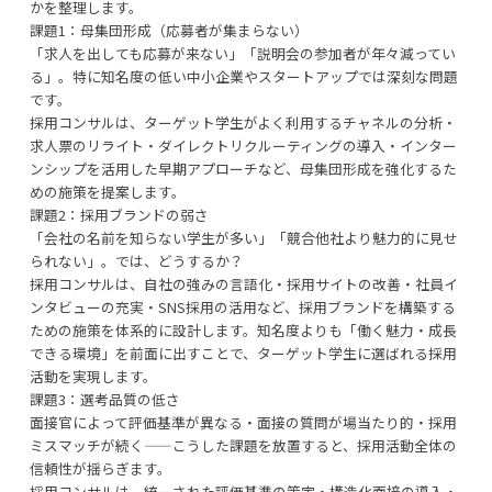
かを整理します。
課題1：母集団形成（応募者が集まらない）
「求人を出しても応募が来ない」「説明会の参加者が年々減ってい
る」。特に知名度の低い中小企業やスタートアップでは深刻な問題
です。
採用コンサルは、ターゲット学生がよく利用するチャネルの分析・
求人票のリライト・ダイレクトリクルーティングの導入・インター
ンシップを活用した早期アプローチなど、母集団形成を強化するた
めの施策を提案します。
課題2：採用ブランドの弱さ
「会社の名前を知らない学生が多い」「競合他社より魅力的に見せ
られない」。では、どうするか？
採用コンサルは、自社の強みの言語化・採用サイトの改善・社員イ
ンタビューの充実・SNS採用の活用など、採用ブランドを構築する
ための施策を体系的に設計します。知名度よりも「働く魅力・成長
できる環境」を前面に出すことで、ターゲット学生に選ばれる採用
活動を実現します。
課題3：選考品質の低さ
面接官によって評価基準が異なる・面接の質問が場当たり的・採用
ミスマッチが続く——こうした課題を放置すると、採用活動全体の
信頼性が揺らぎます。
採用コンサルは、統一された評価基準の策定・構造化面接の導入・