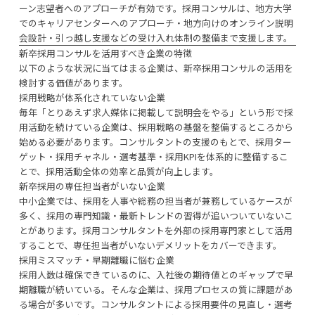
ーン志望者へのアプローチが有効です。採用コンサルは、地方大学
でのキャリアセンターへのアプローチ・地方向けのオンライン説明
会設計・引っ越し支援などの受け入れ体制の整備まで支援します。
新卒採用コンサルを活用すべき企業の特徴
以下のような状況に当てはまる企業は、新卒採用コンサルの活用を
検討する価値があります。
採用戦略が体系化されていない企業
毎年「とりあえず求人媒体に掲載して説明会をやる」という形で採
用活動を続けている企業は、採用戦略の基盤を整備するところから
始める必要があります。コンサルタントの支援のもとで、採用ター
ゲット・採用チャネル・選考基準・採用KPIを体系的に整備するこ
とで、採用活動全体の効率と品質が向上します。
新卒採用の専任担当者がいない企業
中小企業では、採用を人事や総務の担当者が兼務しているケースが
多く、採用の専門知識・最新トレンドの習得が追いついていないこ
とがあります。採用コンサルタントを外部の採用専門家として活用
することで、専任担当者がいないデメリットをカバーできます。
採用ミスマッチ・早期離職に悩む企業
採用人数は確保できているのに、入社後の期待値とのギャップで早
期離職が続いている。そんな企業は、採用プロセスの質に課題があ
る場合が多いです。コンサルタントによる採用要件の見直し・選考