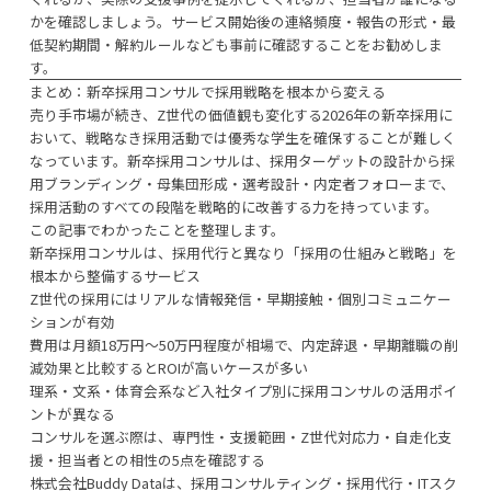
かを確認しましょう。サービス開始後の連絡頻度・報告の形式・最
低契約期間・解約ルールなども事前に確認することをお勧めしま
す。
まとめ：新卒採用コンサルで採用戦略を根本から変える
売り手市場が続き、Z世代の価値観も変化する2026年の新卒採用に
おいて、戦略なき採用活動では優秀な学生を確保することが難しく
なっています。新卒採用コンサルは、採用ターゲットの設計から採
用ブランディング・母集団形成・選考設計・内定者フォローまで、
採用活動のすべての段階を戦略的に改善する力を持っています。
この記事でわかったことを整理します。
新卒採用コンサルは、採用代行と異なり「採用の仕組みと戦略」を
根本から整備するサービス
Z世代の採用にはリアルな情報発信・早期接触・個別コミュニケー
ションが有効
費用は月額18万円〜50万円程度が相場で、内定辞退・早期離職の削
減効果と比較するとROIが高いケースが多い
理系・文系・体育会系など入社タイプ別に採用コンサルの活用ポイ
ントが異なる
コンサルを選ぶ際は、専門性・支援範囲・Z世代対応力・自走化支
援・担当者との相性の5点を確認する
株式会社Buddy Dataは、採用コンサルティング・採用代行・ITスク