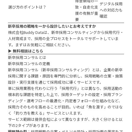
得意領域の一
デジタル採用
選び方のポイントは？
致・自走化支
への対応力も
援の有無が重
確認
要
新卒採用の戦略を一から設計したいとお考えですか
株式会社Buddy Dataは、新卒採用コンサルティングから採用代行・
人材育成まで、採用の全プロセスをトータルでサポートしていま
す。まずはお気軽にご相談ください。
▶︎
無料相談はこちら
新卒採用コンサルとは
新卒採用コンサルの定義
新卒採用コンサル（新卒採用コンサルティング）とは、企業の新卒
採用に関する課題・原因を専門的に分析し、採用戦略の立案・施策
設計・実行支援を通じて採用成功に導くサービスです。
単に採用業務を代わりに行う「採用代行」とは異なり、採用活動の
根本的な課題を特定した上で、採用ターゲットの設定・採用ブラン
ディング・選考フローの最適化・内定者フォローの仕組み化など、
採用力そのものを高めることが目的。いわば「魚を渡す」のではな
く「釣り方を教える」サービスといえます。
サービス範囲は提供会社によって異なりますが、大きく分けると以
下の2タイプがあります。
戦略特化型
：採用戦略の立案・ペルソナ設計・採用計画の策定をア