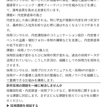
面接官トレーニング・選考フィードバックの仕組み化などを通じ
て、選考品質を高める支援を行います。
課題4：内定辞退率の高さ
内定を出した後に辞退される。特に学生が複数の内定を持つ状況で
は、最終的に入社先を絞り込む際に選ばれなくなるリスクがありま
す。
採用コンサルは、内定通知後のコミュニケーション設計・内定者イ
ベントの企画・個別フォロー体制の構築などを支援し、内定辞退率
の低下を図ります。
課題5：採用ノウハウの属人化
採用担当者が変わるたびに採用の質が変わる。過去の採用データが
活用されていない。こうした状況は、組織としての採用力を弱体化
させます。
採用コンサルは、採用プロセスのマニュアル化・採用KPIの設計・
採用データの蓄積と活用方法の整備など、採用ノウハウを組織とし
て蓄積できる仕組みを構築します。
新卒採用の課題を一緒に解決しませんか
母集団形成・内定辞退・採用ブランドなど、新卒採用に関するあら
ゆる課題に対応します。まずはどんな課題を抱えているかをお聞か
せください。
▶︎
採用課題を相談する