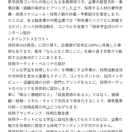
新卒採用コンサルの核心となる支援領域です。企業の経営方針・事
業計画・組織の現状をヒアリングした上で、採用する人材の要件定
義・採用スケジュール・採用人数の計画・予算配分を策定します。
たとえば、ある製造業の中堅企業では「例年通りリクナビに掲載す
るだけ」だった採用活動を、コンサルの支援で「理系学生向けのイ
ンターン設計
+ ダイレクトスカウト +
技術系SNS発信」に切り替え、応募数が前年比180%に改善した事
例もあります。毎年「なんとなく同じこと」を繰り返す状態から脱
却する出発点がここにあります。
採用ターゲット・ペルソナの設計
「どんな学生を採用したいか」を明確にする作業は、採用活動全体
の方向性を定める重要なステップ。コンサルタントは、社内インタ
ビュー・活躍社員の分析・部門ヒアリングをもとに、採用ターゲッ
トのペルソナを具体的に設計します。
単に「明るく積極的な人」「成長意欲のある人」ではなく、価値
観・経験・スキル・キャリア志向まで具体化することで、選考基準
の統一と採用品質の向上につながります。
採用ブランディング・採用広報支援
採用ターゲットとなる学生に自社を選んでもらうためには、企業の
魅力を効果的に発信する採用ブランディングが欠かせません。
新卒採用コンサルは、採用サイトのコンテンツ設計・SNS採用の戦