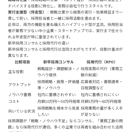
ドバイスする役割に特化し、実務は自社で行うスタイルです。
実行支援型（伴走型）
：戦略立案から施策の実行・効果検証まで一
貫して担い、採用担当者と一緒に採用活動を進めます。
近年は、両方の機能を兼ね備えたハイブリッド型が主流。採用担当
者が兼務で少ない中小企業・スタートアップでは、実行まで任せら
れる伴走型が特に重宝されています。
新卒採用コンサルと採用代行の違い
新卒採用コンサルと採用代行は混同されがちですが、役割の重点が
異なります。
比較項目
新卒採用コンサル
採用代行（RPO）
戦略設計・課題解決・ノ
採用実務の代行（業務工
主な役割
ウハウ提供
数の削減）
採用戦略・施策・評価基
応募者対応・書類選考・
アウトプット
準・ノウハウ
日程調整など
ノウハウ蓄積
社内に蓄積されやすい
社内に蓄積されにくい
コスト
月額10万円〜50万円程度
月額5万円〜60万円程度
採用戦略を根本から見直
採用業務の量が多く人手
向いている状況
したい
が足りない
採用課題が「戦略・ノウハウ不足」ならコンサル、「業務工数の問
題」なら採用代行が適切。多くの企業では両者を組み合わせた活用