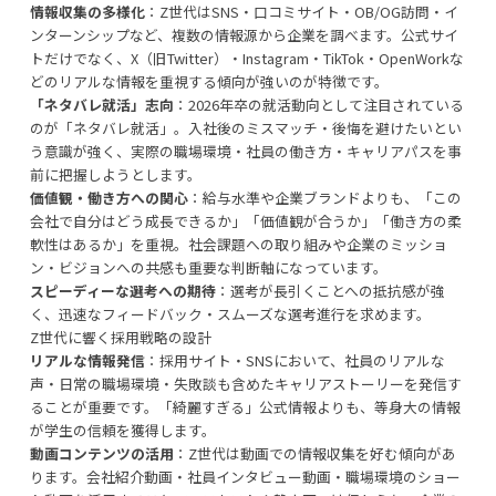
情報収集の多様化
：Z世代はSNS・口コミサイト・OB/OG訪問・イ
ンターンシップなど、複数の情報源から企業を調べます。公式サイ
トだけでなく、X（旧Twitter）・Instagram・TikTok・OpenWorkな
どのリアルな情報を重視する傾向が強いのが特徴です。
「ネタバレ就活」志向
：2026年卒の就活動向として注目されている
のが「ネタバレ就活」。入社後のミスマッチ・後悔を避けたいとい
う意識が強く、実際の職場環境・社員の働き方・キャリアパスを事
前に把握しようとします。
価値観・働き方への関心
：給与水準や企業ブランドよりも、「この
会社で自分はどう成長できるか」「価値観が合うか」「働き方の柔
軟性はあるか」を重視。社会課題への取り組みや企業のミッショ
ン・ビジョンへの共感も重要な判断軸になっています。
スピーディーな選考への期待
：選考が長引くことへの抵抗感が強
く、迅速なフィードバック・スムーズな選考進行を求めます。
Z世代に響く採用戦略の設計
リアルな情報発信
：採用サイト・SNSにおいて、社員のリアルな
声・日常の職場環境・失敗談も含めたキャリアストーリーを発信す
ることが重要です。「綺麗すぎる」公式情報よりも、等身大の情報
が学生の信頼を獲得します。
動画コンテンツの活用
：Z世代は動画での情報収集を好む傾向があ
ります。会社紹介動画・社員インタビュー動画・職場環境のショー