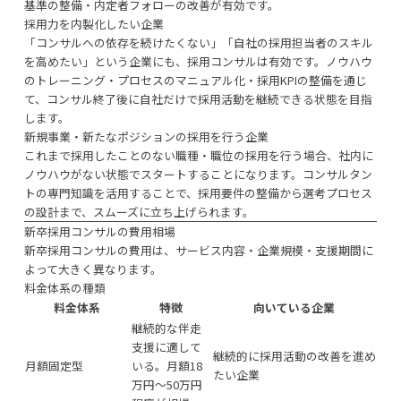
基準の整備・内定者フォローの改善が有効です。
採用力を内製化したい企業
「コンサルへの依存を続けたくない」「自社の採用担当者のスキル
を高めたい」という企業にも、採用コンサルは有効です。ノウハウ
のトレーニング・プロセスのマニュアル化・採用KPIの整備を通じ
て、コンサル終了後に自社だけで採用活動を継続できる状態を目指
します。
新規事業・新たなポジションの採用を行う企業
これまで採用したことのない職種・職位の採用を行う場合、社内に
ノウハウがない状態でスタートすることになります。コンサルタン
トの専門知識を活用することで、採用要件の整備から選考プロセス
の設計まで、スムーズに立ち上げられます。
新卒採用コンサルの費用相場
新卒採用コンサルの費用は、サービス内容・企業規模・支援期間に
よって大きく異なります。
料金体系の種類
料金体系
特徴
向いている企業
継続的な伴走
支援に適して
継続的に採用活動の改善を進め
月額固定型
いる。月額18
たい企業
万円〜50万円