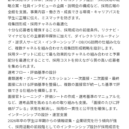
略立案・社員インタビューの企画・説明会の構成など、採用広報の
全般を支援。事業内容・働き方・成長できる環境・キャリアパスを
学生に正確に伝え、ミスマッチを防ぎます。
母集団形成・採用チャネルの最適化
十分な応募者を確保することは、採用成功の前提条件。リクナビ・
マイナビなどの主要新卒媒体に加えて、ダイレクトリクルーティン
グ・逆求人サービス・インターンシップ・OB/OG訪問の仕組み化な
ど、複数チャネルを組み合わせた母集団形成戦略を設計します。
採用ターゲットに応じて最も効果的なチャネルの組み合わせと予算
配分を最適化することで、採用コストを抑えながら質の高い応募者
を集められます。
選考フロー・評価基準の設計
書類選考・グループディスカッション・一次面接・二次面接・最終
面接における評価基準を整備し、複数の面接官が統一した基準で評
価できる仕組みを構築します。
面接官トレーニング・評価シートの作成・選考基準のマニュアル化
など、選考品質を高めるための取り組みも支援。「面接のたびに評
価がブレる」状態を解消し、採用の一貫性と公平性を確保します。
インターンシップの設計・運営支援
2026年卒の学生は早期からの情報収集・企業研究を行う傾向が強
く、採用活動の前段階としてのインターンシップ設計が採用成否を