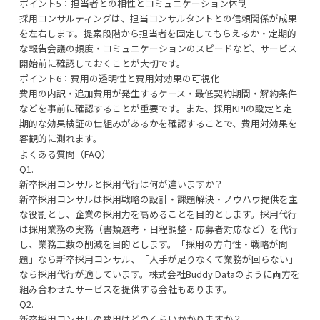
ポイント5：担当者との相性とコミュニケーション体制
採用コンサルティングは、担当コンサルタントとの信頼関係が成果
を左右します。提案段階から担当者を固定してもらえるか・定期的
な報告会議の頻度・コミュニケーションのスピードなど、サービス
開始前に確認しておくことが大切です。
ポイント6：費用の透明性と費用対効果の可視化
費用の内訳・追加費用が発生するケース・最低契約期間・解約条件
などを事前に確認することが重要です。また、採用KPIの設定と定
期的な効果検証の仕組みがあるかを確認することで、費用対効果を
客観的に測れます。
よくある質問（FAQ）
Q1.
新卒採用コンサルと採用代行は何が違いますか？
新卒採用コンサルは採用戦略の設計・課題解決・ノウハウ提供を主
な役割とし、企業の採用力を高めることを目的とします。採用代行
は採用業務の実務（書類選考・日程調整・応募者対応など）を代行
し、業務工数の削減を目的とします。「採用の方向性・戦略が問
題」なら新卒採用コンサル、「人手が足りなくて業務が回らない」
なら採用代行が適しています。株式会社Buddy Dataのように両方を
組み合わせたサービスを提供する会社もあります。
Q2.
新卒採用コンサルの費用はどのくらいかかりますか？