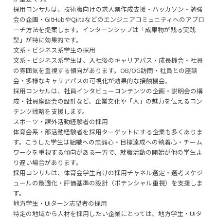
採用コンサルは、技術職向けの求人票作成支援・ハッカソン・勉強
会の企画・GitHubやQiitaなどのエンジニアコミュニティへのアプロ
ーチ方法を提案します。インターンシップは「成果物が残る実践
型」が特に効果的です。
文系・ビジネス系学生の採用
文系・ビジネス系学生は、入社後のキャリアパス・成長機会・社員
の雰囲気を重視する傾向があります。OB/OG訪問・社員との座談
会・多様なキャリアパスの可視化が効果的な接触機会。
採用コンサルは、社員インタビューコンテンツの企画・説明会の構
成・社員座談会の設計など、企業文化や「人」の魅力を伝えるコン
テンツ戦略を支援します。
スポーツ・課外活動経験者の採用
体育会系・部活動経験者を採用ターゲットにする企業も多くありま
す。こうした学生は組織への忠誠心・目標達成への執着心・チーム
ワークを重視する傾向がある一方で、就職活動の開始が他の学生よ
り遅い場合があります。
採用コンサルは、体育会学生向けの採用チャネル選定・選考スケジ
ュールの最適化・評価基準の設計（ポテンシャル重視）を支援しま
す。
地方学生・UIターン志望者の採用
特定の地域から人材を採用したい企業にとっては、地方学生・UIタ