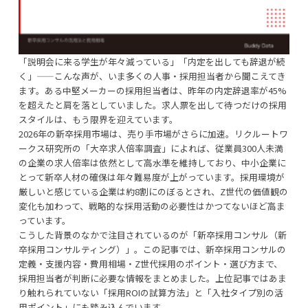
「説明会に来る学生が年々減っている」「内定を出しても辞退が続
く」——こんな声が、いま多くの人事・採用担当者から聞こえてき
ます。ある中堅メーカーの採用担当者は、昨年の内定辞退率が45%
を超えたと肩を落としていました。求人票を出して待つだけの採用
スタイルは、もう限界を迎えています。
2026年の新卒採用市場は、売り手市場がさらに加速。リクルートワ
ークス研究所の「大卒求人倍率調査」によれば、従業員300人未満
の企業の求人倍率は依然として高水準を維持しており、中小企業に
とって新卒人材の確保は年々難易度が上がっています。採用環境が
厳しいと感じている企業は約8割にのぼるとされ、Z世代の価値観の
変化も加わって、戦略的な採用活動の必要性はかつてないほど高ま
っています。
こうした背景のなかで注目されているのが「新卒採用コンサル（新
卒
採用コンサルティング
）」。この記事では、新卒採用コンサルの
定義・支援内容・費用相場・Z世代採用のポイント・選び方まで、
採用担当者が判断に必要な情報をまとめました。上位記事ではあま
り触れられていない「採用ROIの試算方法」と「入社タイプ別の活
用ポイント」にも踏み込んでいます。