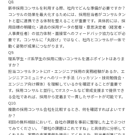
Q8.
新卒採用コンサルを利用する際、社内でどんな準備が必要ですか？
コンサルの効果を最大化するためには、採用担当者がコンサルタン
トと密に連携できる体制を整えることが重要です。具体的には、採
用目標の明確化・過去の採用データの整理・意思決定者（経営者・
人事責任者）の協力体制・面接官へのフィードバック協力などが必
要です。コンサルに「丸投げ」ではなく、社内とコンサルが一体で
動く姿勢が成果につながります。
Q9.
理系学生・IT系学生の採用に強いコンサルを選ぶポイントはありま
すか？
担当コンサルタントにIT・エンジニア採用の実務経験があるか、エ
ンジニアコミュニティへのリーチ手法（ハッカソン・技術勉強会・
エンジニア向け媒体）を理解しているかを確認することが重要で
す。採用コンサルと並行してITスクールなど育成支援まで提供でき
る会社であれば、採用から定着まで一貫したサポートが可能です。
Q10.
複数の採用コンサル会社を比較するとき、何を確認すればよいです
か？
初回の無料相談において、自社の課題を事前に整理した上でぶつけ
てみてください。「御社の課題はこれですね」と具体的に分析して
くれるか、実際の支援事例を提示してくれるか、担当者が誰になる