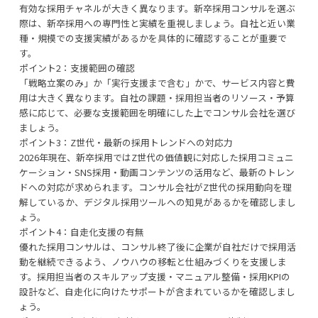
有効な採用チャネルが大きく異なります。新卒採用コンサルを選ぶ
際は、新卒採用への専門性と実績を重視しましょう。自社と近い業
種・規模での支援実績があるかを具体的に確認することが重要で
す。
ポイント2：支援範囲の確認
「戦略立案のみ」か「実行支援まで含む」かで、サービス内容と費
用は大きく異なります。自社の課題・採用担当者のリソース・予算
感に応じて、必要な支援範囲を明確にした上でコンサル会社を選び
ましょう。
ポイント3：Z世代・最新の採用トレンドへの対応力
2026年現在、新卒採用ではZ世代の価値観に対応した採用コミュニ
ケーション・SNS採用・動画コンテンツの活用など、最新のトレン
ドへの対応が求められます。コンサル会社がZ世代の採用動向を理
解しているか、デジタル採用ツールへの知見があるかを確認しまし
ょう。
ポイント4：自走化支援の有無
優れた採用コンサルは、コンサル終了後に企業が自社だけで採用活
動を継続できるよう、ノウハウの移転と仕組みづくりを支援しま
す。採用担当者のスキルアップ支援・マニュアル整備・採用KPIの
設計など、自走化に向けたサポートが含まれているかを確認しまし
ょう。