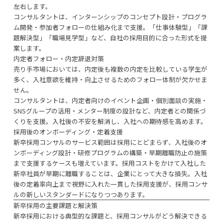
左右します。
コンサルタントは、インターンシップのコンセプト設計・プログラ
ム開発・参加者フォローの仕組み化まで支援。「仕事体験型」「課
題解決型」「職場見学型」など、自社の採用目的に合った形式を提
案します。
内定者フォロー・内定辞退対策
売り手市場においては、内定後も複数の内定を比較している学生が
多く、入社意欲を維持・向上させるためのフォロー体制が欠かせま
せん。
コンサルタントは、内定者向けのイベント企画・個別面談の実施・
SNSグループの活用・メンター制度の設計など、内定者との関係づ
くりを支援。入社後の不安を解消し、入社への期待感を高めます。
採用後のオンボーディング・定着支援
新卒採用コンサルのサービス範囲は採用にとどまらず、入社後のオ
ンボーディング設計・研修プログラムの構築・早期離職防止の施策
まで支援するケースも増えています。採用コストをかけて入社した
新卒社員が早期に離職することは、企業にとって大きな損失。入社
後の定着率向上まで視野に入れた一貫した採用支援が、採用コンサ
ルの新しいスタンダードになりつつあります。
新卒採用の主要課題と解決策
新卒採用における典型的な課題と、採用コンサルがどう解決できる