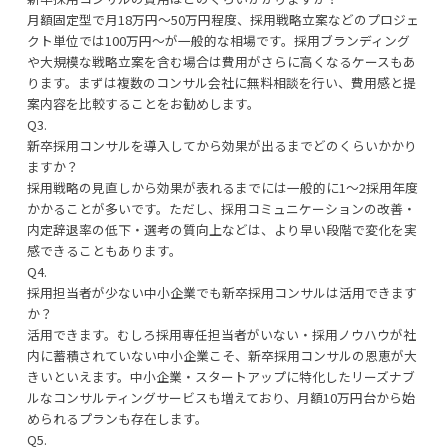
月額固定型で月18万円〜50万円程度、採用戦略立案などのプロジェ
クト単位では100万円〜が一般的な相場です。採用ブランディング
や大規模な戦略立案を含む場合は費用がさらに高くなるケースもあ
ります。まずは複数のコンサル会社に無料相談を行い、費用感と提
案内容を比較することをお勧めします。
Q3.
新卒採用コンサルを導入してから効果が出るまでどのくらいかかり
ますか？
採用戦略の見直しから効果が表れるまでには一般的に1〜2採用年度
かかることが多いです。ただし、採用コミュニケーションの改善・
内定辞退率の低下・選考の質向上などは、より早い段階で変化を実
感できることもあります。
Q4.
採用担当者が少ない中小企業でも新卒採用コンサルは活用できます
か？
活用できます。むしろ採用専任担当者がいない・採用ノウハウが社
内に蓄積されていない中小企業こそ、新卒採用コンサルの恩恵が大
きいといえます。中小企業・スタートアップに特化したリーズナブ
ルなコンサルティングサービスも増えており、月額10万円台から始
められるプランも存在します。
Q5.