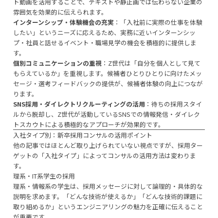
ト動画を活用することで、テキストや静止画では伝わらない企業の
雰囲気を効果的に伝えられます。
インターンシップ・体験機会の充実
：「入社前に実際の仕事を体験
したい」というニーズに応えるため、実務に近いインターンシッ
プ・社員と話せるイベント・職場見学の機会を積極的に提供しま
す。
個別コミュニケーションの重視
：Z世代は「自分を個人として見て
もらえているか」を重視します。候補者ひとりひとりに向けたメッ
セージ・選考フィードバックの提供が、候補者体験の向上につなが
ります。
SNS採用・ダイレクトリクルーティングの活用
：待ちの採用スタイ
ルから脱却し、Z世代が活動しているSNSでの情報発信・ダイレク
トスカウトによる積極的なアプローチが効果的です。
入社タイプ別：新卒採用コンサルの活用ポイント
他の記事ではほとんど取り上げられていない視点ですが、採用ター
ゲットの「入社タイプ」によってコンサルの活用方法は変わりま
す。
理系・IT系学生の採用
理系・情報系の学生は、採用メッセージに対して論理的・具体的な
説明を求めます。「どんな技術が使えるか」「どんな技術的課題に
取り組めるか」というエンジニアリングの魅力を正確に伝えること
が重要です。