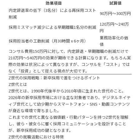
効果項目
試算値
内定辞退率の低下（3名分）による再採用コスト
90万円〜300万円
削減
120万円〜240万
採用ミスマッチ減少による早期離職1名分の削減
円
業務効率化の価
採用担当者の工数削減（月30時間 x 6ヶ月）
値
コンサル費用150万円に対して、内定辞退・早期離職の削減だけで
210万円〜540万円の効果が期待できる計算になります。もちろん実
際の効果は状況によって異なりますが、コンサルを「コスト」では
なく「投資」として捉える視点が大切です。
Z世代の採用
戦略：新卒採用で差をつけるポイント
Z世代とは
Z世代とは、1990年代後半から2010年頃に生まれた世代のこと。
2026年の新卒採用市場における主な対象者であり、デジタルネイテ
ィブ世代として幼少期からスマートフォン・SNS・動画コンテンツ
が身近な環境で育ちました。
これまでの世代と異なる価値観・行動パターンを持つZ世代を理解
し、彼ら・彼女らに響く採用コミュニケーションを設計すること
が、新卒採用成功の鍵となります。
Z世代の就職活動における特徴