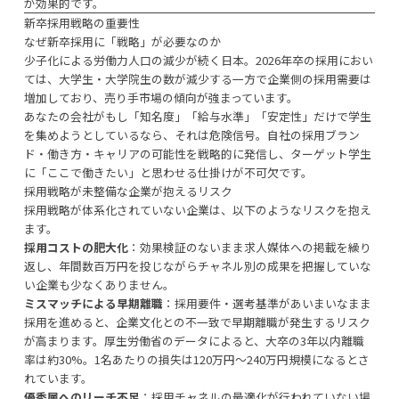
が効果的です。
新卒採用戦略の重要性
なぜ新卒採用に「戦略」が必要なのか
少子化による労働力人口の減少が続く日本。2026年卒の採用におい
ては、大学生・大学院生の数が減少する一方で企業側の採用需要は
増加しており、売り手市場の傾向が強まっています。
あなたの会社がもし「知名度」「給与水準」「安定性」だけで学生
を集めようとしているなら、それは危険信号。自社の採用ブラン
ド・働き方・キャリアの可能性を戦略的に発信し、ターゲット学生
に「ここで働きたい」と思わせる仕掛けが不可欠です。
採用戦略が未整備な企業が抱えるリスク
採用戦略が体系化されていない企業は、以下のようなリスクを抱え
ます。
採用コストの肥大化
：効果検証のないまま求人媒体への掲載を繰り
返し、年間数百万円を投じながらチャネル別の成果を把握していな
い企業も少なくありません。
ミスマッチによる早期離職
：採用要件・選考基準があいまいなまま
採用を進めると、企業文化との不一致で早期離職が発生するリスク
が高まります。厚生労働省のデータによると、大卒の3年以内離職
率は約30%。1名あたりの損失は120万円〜240万円規模になるとさ
れています。
優秀層へのリーチ不足
：採用チャネルの最適化が行われていない場