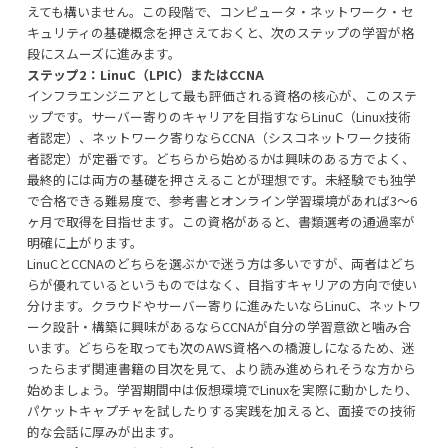
えても構いません。この段階で、コンピュータ・ネットワーク・セ
キュリティの基礎概念を押さえておくと、次のステップの学習が格
段にスムーズに進みます。
ステップ2：LinuC（LPIC）またはCCNA
インフラエンジニアとして最も評価される資格の核心が、このステ
ップです。サーバー寄りのキャリアを目指すならLinuC（Linux技術
者認定）、ネットワーク寄りならCCNA（シスコネットワーク技術
者認定）が定番です。どちらから始めるかは興味のある方でよく、
最終的には両方の基礎を押さえることが理想です。未経験でも独学
で合格できる難易度で、参考書とオンライン学習環境があれば3〜6
ヶ月で取得を目指せます。この資格があると、書類選考の通過率が
明確に上がります。
LinuCとCCNAのどちらを選ぶかで迷う方は多いですが、両者はどち
らが優れているというものではなく、目指すキャリアの方向で使い
分けます。クラウドやサーバー寄りに進みたいならLinuC、ネットワ
ーク設計・構築に興味があるならCCNAが自分の学習意欲と噛み合
います。どちらを取っても次のAWS資格への橋渡しになるため、迷
ったらまず関連書籍の目次を見て、より読み進められそうな方から
始めましょう。学習期間中は仮想環境でLinuxを実際に動かしたり、
パケットキャプチャを試したりする実践を加えると、面接での技術
的な会話に厚みが出ます。