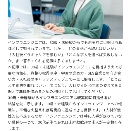
インフラエンジニアは、30歳・未経験からでも現実的に目指せる職
種として知られています。しかし「どの資格から取ればいいか」
「入社後どうキャリアを積むか」「どんな求人を選べば失敗しない
か」まで答えてくれる記事は多くありません。
本記事では、30歳・未経験がインフラエンジニアを目指すうえで必
要な情報を、資格の取得順序・学習の進め方・SES企業との向き合
い方・入社後のキャリアステップまで一気に解説します。「とりあ
えず資格を取ればいい」ではなく、入社から3〜5年後の姿までを見
据えて準備を進めるための地図として活用してください。
30歳・未経験からインフラエンジニアは現実的に目指せるか
結論を先に示します。30歳・未経験からインフラエンジニアへの転
職は、準備さえ整えれば現実的に達成できる目標です。IT人材が慢
性的に不足するなか、インフラエンジニアは特に人手が足りていな
い職種の一つで、30代前半であれば未経験歓迎の求人が一定数存在
します。