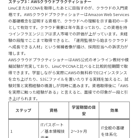
ステップ3：AWSクラウドプラクティショナー
LinuCまたはCCNAを取得したあとに目指すのが、クラウドの入門資
格です。AWSクラウドプラクティショナーはAmazon Web Services
の基礎概念を証明する資格で、クラウドへの理解を示す最初の一手
として有効です。クラウド需要は年々高まっており、この資格を持
つインフラエンジニアは求人市場での評価が上がっています。未経
験の段階でここまで取得できると、「運用監視から始まりクラウド
へ成長できる人材」という候補者像が描け、採用担当への訴求力が
増します。
AWSクラウドプラクティショナーはAWS公式のオンライン教材や模
擬試験が充実しており、LinuCやCCNAと比べると比較的短期間で取
得できます。学習しながら実際にAWSの無料枠でEC2インスタンス
を立ち上げたり、S3にファイルを置いたりする実践を加えると、試
験対策と実務経験の橋渡しが同時に進みます。資格取得後に「AWS
を実際に触った経験がある」と言えると、面接での印象が一段と引
き上げられます。
学習期間の目
ステップ
資格
効果
安
ITパスポート
IT全般の基礎
1
／基本情報技
2〜3ヶ月
を体系化
術者