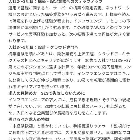
入社2〜3年目：構築・設定業務へのステップアップ
運用で基礎が固まると、サーバーの構築や設定変更、ネットワーク
機器の設定といった構築業務を担う段階へ進みます。仕様書を読ん
で環境を作り上げる経験が積まれ、インフラエンジニアとしての市
場価値が本格的に上がり始めます。この段階でAWSなどのクラウド
サービスの実務経験も加わると、次の転職市場での評価が大きく変
わります。
入社3〜5年目：設計・クラウド専門へ
構築経験を積んだあとは、設計業務や上流工程、クラウドアーキテ
クチャの担当へとキャリアが広がります。30歳で入社すれば35〜37
歳でこのポジションに達する計算で、年収500〜700万円程度のレン
ジも現実的な到達点として描けます。インフラエンジニアはスキル
に比例して収入が伸びる職種であり、30歳での転職が長期的に報わ
れるキャリアパスを持っています。
求人の見極め方｜SESで失敗しないために
インフラエンジニアの求人には、成長できる現場とそうでない現場
が混在しています。30歳での転職は再転職のハードルも上がるた
め、入口となる企業選びが長期的な成功を左右します。
避けるべき求人の特徴
「未経験歓迎」と書かれていても、手順書通りのアラート監視だけ
に長期間固定される現場では、スキルが積めません。具体的なプロ
ジェクト内容が書かれていない、配属後の業務が不明確、研修期間