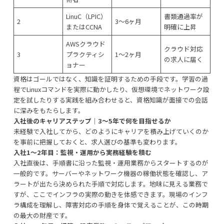
LinuC（LPIC）
書類通過率が
2
3〜6ヶ月
またはCCNA
明確に上昇
AWSクラウド
クラウド対応
3
プラクティシ
1〜2ヶ月
の求人に届く
ョナー
資格はゴールではなく、知識を証明するための手段です。学習の過
程でLinuxコマンドを実際に動かしたり、仮想環境でネットワーク設
定を試したりする実践を組み合わせると、資格知識が面接での会話
に深みをもたらします。
入社後のキャリアステップ｜3〜5年で何を目指せるか
未経験で入社してから、どのようにキャリアを積み上げていくのか
を事前に把握しておくと、求人選びの基準も変わります。
入社1〜2年目：監視・運用から実務経験を積む
入社直後は、手順書に沿った監視・運用業務からスタートするのが
一般的です。サーバーやネットワーク機器の稼働状態を確認し、ア
ラートが出たら決められた手順で対応します。地味に見える業務で
すが、ここでインフラの実際の動きを体感できます。現場のインフ
ラ構成を理解し、障害対応の手順を身体で覚えることが、この時期
の最大の財産です。