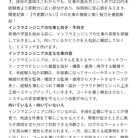
す。技術の習得はこれからでも、仕事の進め方という点では20代未
経験者より即戦力に近い部分があり、採用側に安心感を与えます。
関連記事：
【今更聞けない】ITの仕事の種類と働く魅力を徹底解
説！
インフラエンジニアの仕事と向き・不向き
資格の学習を始める前に、インフラエンジニアの仕事の実態を把握
しておきましょう。向いているかどうかを入社前に確認しておく
と、ミスマッチを防げます。
インフラエンジニアの主な仕事内容
インフラエンジニアは、ITシステムを支えるサーバー・ネットワー
ク・クラウドといった基盤を設計・構築・運用・保守する職種で
す。未経験入社の初期は、手順書に沿ってサーバーやネットワーク
機器の状態を監視・確認する監視・運用からスタートするケースが
多く、経験を積むにつれて構築・設計・クラウド移行といった上流
工程へステップアップしていきます。コードを書く機会は少なく、
システムの安定稼働を守るという役割が中心です。
向いている人・向いていない人
インフラエンジニアに向いているのは、手順を正確に守ることが得
意で、地道な作業を丁寧にこなせる人です。障害が起きたときに焦
らず原因を切り分けて対処できる冷静さと、ログやエラーメッセー
ジを読み解く根気も求められます。一方、目に見える成果物をすぐ
に示したい、コードを書いて形にすることが好きという方は、開発