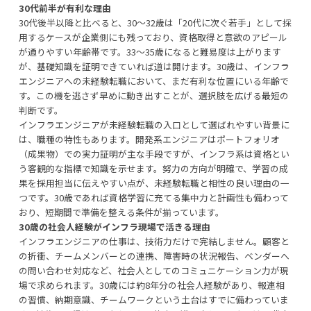
30代前半が有利な理由
30代後半以降と比べると、30〜32歳は「20代に次ぐ若手」として採
用するケースが企業側にも残っており、資格取得と意欲のアピール
が通りやすい年齢帯です。33〜35歳になると難易度は上がります
が、基礎知識を証明できていれば道は開けます。30歳は、インフラ
エンジニアへの未経験転職において、まだ有利な位置にいる年齢で
す。この機を逃さず早めに動き出すことが、選択肢を広げる最短の
判断です。
インフラエンジニアが未経験転職の入口として選ばれやすい背景に
は、職種の特性もあります。開発系エンジニアはポートフォリオ
（成果物）での実力証明が主な手段ですが、インフラ系は資格とい
う客観的な指標で知識を示せます。努力の方向が明確で、学習の成
果を採用担当に伝えやすい点が、未経験転職と相性の良い理由の一
つです。30歳であれば資格学習に充てる集中力と計画性も備わって
おり、短期間で準備を整える条件が揃っています。
30歳の社会人経験がインフラ現場で活きる理由
インフラエンジニアの仕事は、技術力だけで完結しません。顧客と
の折衝、チームメンバーとの連携、障害時の状況報告、ベンダーへ
の問い合わせ対応など、社会人としてのコミュニケーション力が現
場で求められます。30歳には約8年分の社会人経験があり、報連相
の習慣、納期意識、チームワークという土台はすでに備わっていま