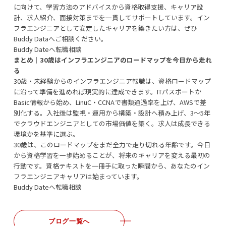
に向けて、学習方法のアドバイスから資格取得支援、キャリア設
計、求人紹介、面接対策までを一貫してサポートしています。イン
フラエンジニアとして安定したキャリアを築きたい方は、ぜひ
Buddy Dataへご相談ください。
Buddy Dateへ転職相談
まとめ｜30歳はインフラエンジニアのロードマップを今日から走れ
る
30歳・未経験からのインフラエンジニア転職は、資格ロードマップ
に沿って準備を進めれば現実的に達成できます。ITパスポートか
Basic情報から始め、LinuC・CCNAで書類通過率を上げ、AWSで差
別化する。入社後は監視・運用から構築・設計へ積み上げ、3〜5年
でクラウドエンジニアとしての市場価値を築く。求人は成長できる
環境かを基準に選ぶ。
30歳は、このロードマップをまだ全力で走り切れる年齢です。今日
から資格学習を一歩始めることが、将来のキャリアを変える最初の
行動です。資格テキストを一冊手に取った瞬間から、あなたのイン
フラエンジニアキャリアは始まっています。
Buddy Dateへ転職相談
ブログ一覧へ