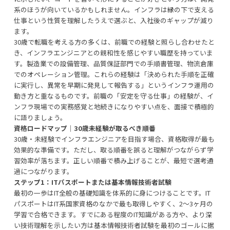
系のほうが向いているかもしれません。インフラは縁の下で支える
仕事という性質を理解したうえで選ぶと、入社後のギャップが減り
ます。
30歳で転職を考える方の多くは、前職での経験と照らし合わせたと
き、インフラエンジニアとの親和性を感じやすい職歴を持っていま
す。製造業での設備管理、品質保証部門での手順書管理、物流倉庫
でのオペレーション管理。これらの経験は「決められた手順を正確
に実行し、異常を早期に発見して報告する」というインフラ運用の
動き方と重なるものです。前職の「安定を守る仕事」の経験が、イ
ンフラ現場での実務感覚と地続きになりやすい点を、面接で積極的
に語りましょう。
資格ロードマップ｜30歳未経験が取るべき順番
30歳・未経験でインフラエンジニアを目指す場合、資格取得が最も
効果的な準備です。ただし、取る順番を誤ると理解がつながらず学
習効率が落ちます。正しい順番で積み上げることが、最短で選考通
過につながります。
ステップ1：ITパスポートまたは基本情報技術者試験
最初の一歩はIT全般の基礎知識を体系的に身につけることです。IT
パスポートはIT系国家資格のなかで最も取得しやすく、2〜3ヶ月の
学習で合格できます。すでにある程度のIT知識がある方や、より深
い技術理解を示したい方は基本情報技術者試験を最初のゴールに据