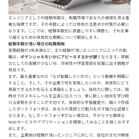
エンジニアとしての経験年数は、転職市場であなたの価値を測る重
要な指標ですが、その年数によっては特有の注意点や対策が必要に
なります。ここでは、経験年数別に直面しやすい課題と、それを乗
り越えるための具体的な戦略について解説します。
経験年数が浅い場合の転職戦略
実務経験が3年未満など、まだ経験が浅いエンジニアにとっての転
職は、
ポテンシャルをいかにアピールするかが鍵
となります。即戦
力としての実績が少ない分、将来性や学習意欲を前面に出す戦略が
有効です。
まず、最も重要なのは「なぜ転職したいのか」という動機を明確に
すること。そして、その企業で何を実現したいのか、具体的にどう
貢献できるのかを伝える準備をしましょう。技術力に関しては、現
時点でのスキルレベルを正直に伝えつつ、常に新しい技術を学び続
ける姿勢を示すことが大切です。具体的な学習履歴や、個人で作成
したポートフォリオは、あなたの意欲と行動力を示す強力な証拠と
なります。もしポートフォリオがない場合は、今からでも簡単な
Webサービスやアプリケーションを開発してみることを強くおすす
めします。
また、企業側は経験が浅いエンジニアに対して、自社の文化や開発