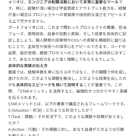
ォリオは、
エンジニアの転職活動において非常に重要なツール
で
す。特に、経験が浅い場合は学習意欲とアウトプット能力を、経験
が長い場合はプロジェクトへの貢献度や技術的な深さをアピールす
る上で欠かせません。
ポートフォリオには、これまで関わったプロジェクトの概要、担当
フェーズ、使用技術、自身の役割と貢献、そして成果を具体的に記
述しましょう。個人開発の成果物やOSSへの貢献も積極的に盛り込
むことで、主体性や技術への探求心をアピールできます。コードの
品質、設計思想、開発プロセスへのこだわりなども具体的に示すこ
とで、あなたの技術力をより深く理解してもらえるでしょう。
具体的な実績の伝え方
面接では、経験年数を単に伝えるのではなく、その期間で何を成し
遂げたのか、どのような課題を解決し、どのような成果を出したの
かを
具体的なエピソードを用いて説明する
ことが重要です。この
際、「STARメソッド」を活用すると、論理的かつ分かりやすく実績
を伝えられます。
STARメソッドとは、以下の要素で構成されるフレームワークです。
S (Situation：状況)：どのような状況でしたか？
T (Task：課題)：その状況下で、どのような課題や目標がありまし
たか？
A (Action：行動)：その課題に対し、あなた自身がどのような行動
を取りましたか？