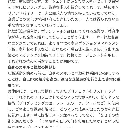
経験年数に関わらず、エージェントはあなたのスキルセットや希望
を丁寧にヒアリングし、最適な求人を紹介してくれます。特にキャ
リアアドバイザーは、非公開求人の情報を持っているだけでなく、
企業ごとの文化や採用傾向にも詳しいため、一人では得られない貴
重な情報を提供してくれるでしょう。
経験が浅い場合は、ポテンシャルを評価してくれる企業や、教育体
制が整った企業を紹介してもらうことができます。一方、経験豊富
なエンジニアであれば、より専門性の高いポジションやマネジメン
ト職、高年収の求人など、あなたの市場価値を最大限に引き出す企
業とのマッチングを期待できます。複数のエージェントを利用し、
それぞれの強みを活かすことも効果的です。
自身のスキルと経験の棚卸し
転職活動を始める前に、自身のスキルと経験を体系的に棚卸しする
ことは、
自己PRの精度を高め、適切な企業選びを行う上で非常に重
要
です。
具体的には、これまで携わってきたプロジェクトをリストアップ
し、それぞれのプロジェクトでどのような役割を担い、どのような
技術（プログラミング言語、フレームワーク、ツールなど）を使用
し、どのような課題を解決し、どのような成果を出したのかを詳細
に記述します。単に技術リストを並べるだけでなく、「なぜその技
術を選んだのか」「その技術を使って何を実現したのか」といった
背景や思考プロセスも整理しましょう。