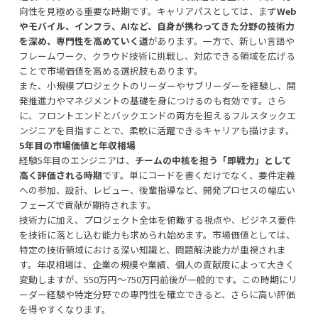
向性を見極める重要な時期です。キャリアパスとしては、まず
Web
やモバイル、インフラ、AIなど、自身が携わってきた分野の技術力
を深め、専門性を高めていく道
があります。一方で、新しい言語や
フレームワーク、クラウド技術に挑戦し、対応できる領域を広げる
ことで市場価値を高める選択肢もあります。
また、小規模プロジェクトのリーダーやサブリーダーを経験し、開
発推進力やマネジメントの基礎を身につけるのも有効です。さら
に、フロントエンドとバックエンドの両方を担えるフルスタックエ
ンジニアを目指すことで、柔軟に活躍できるキャリアも描けます。
5年目の市場価値と年収相場
経験5年目のエンジニアは、
チームの中核を担う「即戦力」として
高く評価される時期
です。単にコードを書くだけでなく、要件定義
への参加、設計、レビュー、後輩指導など、開発プロセスの幅広い
フェーズで貢献が期待されます。
技術力に加え、プロジェクト全体を俯瞰する視点や、ビジネス要件
を技術に落とし込む能力も求められ始めます。市場価値としては、
特定の技術領域における深い知識と、問題解決能力が重視されま
す。年収相場は、企業の規模や業績、個人の貢献度によって大きく
変動しますが、550万円〜750万円前後が一般的です。この時期にリ
ーダー経験や特定分野での専門性を確立できると、さらに高い評価
を得やすくなります。