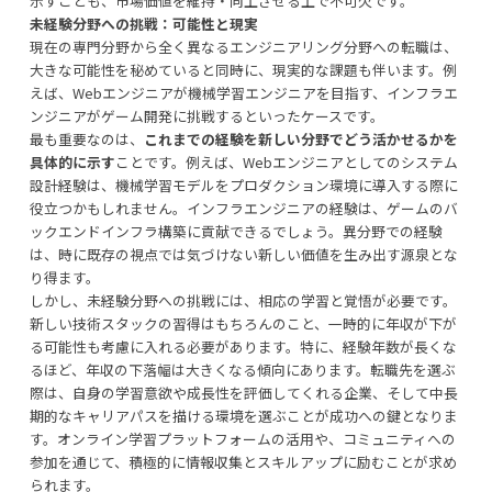
示すことも、市場価値を維持・向上させる上で不可欠です。
未経験分野への挑戦：可能性と現実
現在の専門分野から全く異なるエンジニアリング分野への転職は、
大きな可能性を秘めていると同時に、現実的な課題も伴います。例
えば、Webエンジニアが機械学習エンジニアを目指す、インフラエ
ンジニアがゲーム開発に挑戦するといったケースです。
最も重要なのは、
これまでの経験を新しい分野でどう活かせるかを
具体的に示す
ことです。例えば、Webエンジニアとしてのシステム
設計経験は、機械学習モデルをプロダクション環境に導入する際に
役立つかもしれません。インフラエンジニアの経験は、ゲームのバ
ックエンドインフラ構築に貢献できるでしょう。異分野での経験
は、時に既存の視点では気づけない新しい価値を生み出す源泉とな
り得ます。
しかし、未経験分野への挑戦には、相応の学習と覚悟が必要です。
新しい技術スタックの習得はもちろんのこと、一時的に年収が下が
る可能性も考慮に入れる必要があります。特に、経験年数が長くな
るほど、年収の下落幅は大きくなる傾向にあります。転職先を選ぶ
際は、自身の学習意欲や成長性を評価してくれる企業、そして中長
期的なキャリアパスを描ける環境を選ぶことが成功への鍵となりま
す。オンライン学習プラットフォームの活用や、コミュニティへの
参加を通じて、積極的に情報収集とスキルアップに励むことが求め
られます。