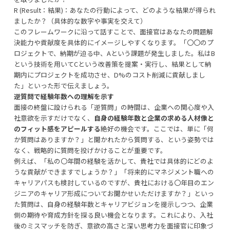
R (Result：結果)：あなたの行動によって、どのような結果が得られ
ましたか？（具体的な数字や事実を交えて）
このフレームワークに沿って話すことで、面接官はあなたの問題解
決能力や貢献度を具体的にイメージしやすくなります。「〇〇のプ
ロジェクトで、納期が迫る中、Aという課題が発生しました。私はB
という技術を用いてCという改善策を提案・実行し、結果として納
期内にプロジェクトを成功させ、D%のコスト削減に貢献しまし
た」といった形で伝えましょう。
逆質問で経験年数への理解を示す
面接の終盤に設けられる「逆質問」の時間は、企業への関心度や入
社意欲を示すだけでなく、
自身の経験年数と企業の求める人材像と
のフィット感をアピールする
絶好の機会です。ここでは、単に「何
か質問はありますか？」と聞かれたから質問する、という姿勢では
なく、戦略的に質問を投げかけることが重要です。
例えば、「私の〇年間の経験を活かして、貴社では具体的にどのよ
うな貢献ができますでしょうか？」「将来的にマネジメント職への
キャリアパスも検討しているのですが、貴社における〇年目のエン
ジニアのキャリア形成についてお聞かせいただけますか？」といっ
た質問は、自身の経験年数とキャリアビジョンを提示しつつ、企業
側の期待や育成方針を探る良い機会となります。これにより、入社
後のミスマッチを防ぎ、意欲の高さと深い思考力を面接官に印象づ