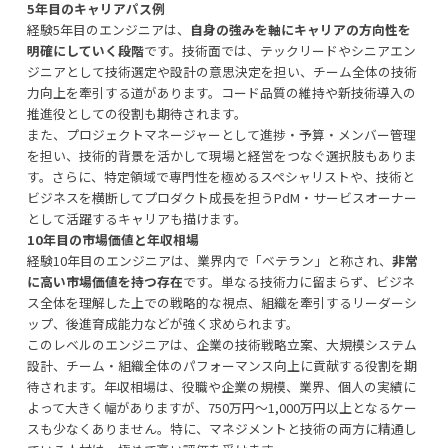
5年目のキャリアパス例
経験5年目のエンジニアは、
自身の強みを軸にキャリアの方向性を
明確にしていく段階
です。技術面では、テックリードやシニアエン
ジニアとして技術選定や設計の意思決定を担い、チーム全体の技術
力向上を牽引する道があります。コード品質の維持や新技術導入の
推進役としての役割も期待されます。
また、プロジェクトマネージャーとして進捗・予算・メンバー管理
を担い、技術的背景を活かして現場と経営をつなぐ選択肢もありま
す。さらに、特定領域で専門性を極めるスペシャリストや、技術と
ビジネスを横断してプロダクト成長を担うPdM・サービスオーナー
として活躍するキャリアも描けます。
10年目の市場価値と年収相場
経験10年目のエンジニアは、業界内で「ベテラン」と称され、
非常
に高い市場価値を持つ存在
です。単なる技術力に留まらず、ビジネ
ス全体を理解した上での戦略的な視点、組織を牽引するリーダーシ
ップ、後進育成能力などが強く求められます。
このレベルのエンジニアは、企業の技術戦略立案、大規模システム
設計、チーム・組織全体のパフォーマンス向上に貢献する役割を期
待されます。年収相場は、役職や企業の規模、業界、個人の実績に
よって大きく幅がありますが、750万円〜1,000万円以上となるケー
スも少なくありません。特に、マネジメントと技術の両方に精通し