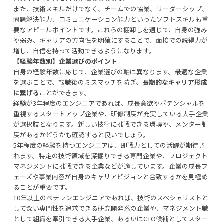
また、技術スキルだけでなく、チームでの協業、リーダーシップ、
問題解決能力、コミュニケーション能力といったソフトスキルも重
要なアピールポイントです。これらの棚卸しを通じて、自身の強み
や弱み、キャリアの方向性を明確にすることで、面接での説得力が
増し、自信を持って活動できるようになります。
【経験年数別】企業選びのポイント
自身の経験年数に応じて、企業選びの軸は異なります。最適な企業
を選ぶことで、転職後のミスマッチを防ぎ、
長期的なキャリア形成
に繋げる
ことができます。
経験が3年程度のエンジニアであれば、成長意欲やポテンシャルを
重視するスタートアップ企業や、研修制度が充実している大手企業
が選択肢となります。新しい技術に挑戦できる環境や、メンター制
度があるかどうかも確認すると良いでしょう。
5年程度の経験を持つエンジニアは、即戦力としての活躍が期待さ
れます。特定の技術領域を深掘りできる専門企業や、プロジェクト
マネジメントに挑戦できる企業などが適しています。企業の成長フ
ェーズや事業内容が自身のキャリアビジョンと合致するかを見極め
ることが重要です。
10年以上のベテランエンジニアであれば、技術のスペシャリストと
して深い専門性を追求できる研究開発系の企業や、マネジメント職
として組織を牽引できる大手企業、あるいはCTO候補としてスター