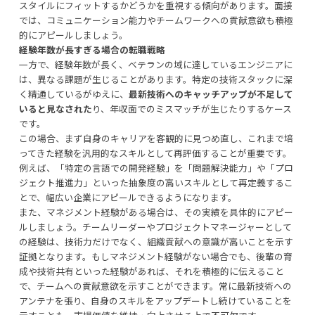
スタイルにフィットするかどうかを重視する傾向があります。面接
では、コミュニケーション能力やチームワークへの貢献意欲も積極
的にアピールしましょう。
経験年数が長すぎる場合の転職戦略
一方で、経験年数が長く、ベテランの域に達しているエンジニアに
は、異なる課題が生じることがあります。特定の技術スタックに深
く精通しているがゆえに、
最新技術へのキャッチアップが不足して
いると見なされた
り、年収面でのミスマッチが生じたりするケース
です。
この場合、まず自身のキャリアを客観的に見つめ直し、これまで培
ってきた経験を汎用的なスキルとして再評価することが重要です。
例えば、「特定の言語での開発経験」を「問題解決能力」や「プロ
ジェクト推進力」といった抽象度の高いスキルとして再定義するこ
とで、幅広い企業にアピールできるようになります。
また、マネジメント経験がある場合は、その実績を具体的にアピー
ルしましょう。チームリーダーやプロジェクトマネージャーとして
の経験は、技術力だけでなく、組織貢献への意識が高いことを示す
証拠となります。もしマネジメント経験がない場合でも、後輩の育
成や技術共有といった経験があれば、それを積極的に伝えること
で、チームへの貢献意欲を示すことができます。常に最新技術への
アンテナを張り、自身のスキルをアップデートし続けていることを