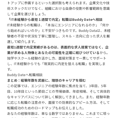
トアップに参画するといった選択肢も考えられます。企業文化や技
術スタックだけでなく、組織における自身の役割や影響範囲を意識
して企業を選びましょう。
「IT未経験から最短１週間で内定」転職はBuddy Dateへ相談
IT未経験からの転職は、「本当にエンジニアになれるのか」「何か
ら始めればいいのか」と不安がつきものです。Buddy Dataは、未経
験者の不安や状況を丁寧に整理し、スキル・志向に合った求人を厳
選して紹介します。
最短1週間で内定実績があるのは、表面的な求人提案ではなく、企
業が求める人物像とあなたの可能性を正確に結びつけている
から。
独学やスクール経験の活かし方、面接対策まで一貫してサポート
し、IT未経験からでも「現実的に内定を狙える転職」を実現しま
す。
Buddy Dateへ転職相談
まとめ：経験年数を武器に、理想のキャリアを掴む
この記事では、エンジニアの経験年数に焦点を当て、3年目、5年
目、10年目といった節目ごとの市場価値、年収相場、そして具体的
なキャリアパスについて詳しく解説してきました。また、経験年数
に応じた転職の注意点や、面接での効果的なアピール方法、そして
転職成功のためのロードマップもお伝えしました。
あなたの経験年数は、単なる数字ではありません。これまでに培っ