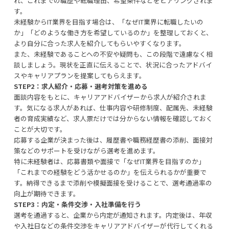
れ、これまでの職歴や転職理由、希望条件などをヒアリングされま
す。
未経験からIT業界を目指す場合は、「なぜIT業界に転職したいの
か」「どのような働き方を希望しているのか」を整理しておくと、
より自分に合った求人を紹介してもらいやすくなります。
また、未経験であることへの不安や疑問も、この段階で遠慮なく相
談しましょう。現状を正直に伝えることで、状況に合ったアドバイ
スやキャリアプランを提案してもらえます。
STEP2：求人紹介・応募・選考対策を進める
面談内容をもとに、キャリアアドバイザーから求人が紹介されま
す。気になる求人があれば、仕事内容や研修制度、配属先、未経験
者の育成実績など、求人票だけでは分からない情報を確認しておく
ことが大切です。
応募する企業が決まった後は、履歴書や職務経歴書の添削、面接対
策などのサポートを受けながら選考を進めます。
特に未経験者は、応募書類や面接で「なぜIT業界を目指すのか」
「これまでの経験をどう活かせるのか」を伝えられるかが重要で
す。納得できるまで添削や模擬面接を受けることで、選考通過率の
向上が期待できます。
STEP3：内定・条件交渉・入社準備を行う
選考を通過すると、企業から内定が通知されます。内定後は、年収
や入社日などの条件交渉をキャリアアドバイザーが代行してくれる