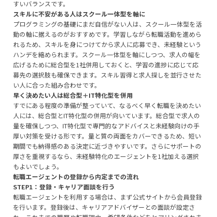
すいバランスです。
スキルに不安がある人はスクール一体型を軸に
プログラミングの基礎にまだ自信がない人は、スクール一体型を活
動の軸に据えるのがおすすめです。学習しながら転職活動を進めら
れるため、スキルを身につけてから求人に応募でき、未経験という
ハンデを縮められます。スクール一体型を軸にしつつ、求人の幅を
広げるために総合型を1社併用しておくと、学習の進捗に応じて応
募先の選択肢も確保できます。スキル習得と求人探しを並行させた
い人に合った組み合わせです。
早く決めたい人は総合型＋IT特化型を併用
すでにある程度の準備が整っていて、なるべく早く転職を決めたい
人には、総合型とIT特化型の併用が向いています。総合型で求人の
量を確保しつつ、IT特化型で専門的なアドバイスと未経験向けの手
厚い対策を受ける形です。量と質の両面をカバーできるため、短い
期間でも納得感のある決定に近づきやすいです。さらにサポートの
厚さを重視するなら、未経験特化のエージェントを1社加える選択
もよいでしょう。
転職エージェントの登録から内定までの流れ
STEP1：登録・キャリア面談を行う
転職エージェントを利用する場合は、まず公式サイトから会員登録
を行います。登録後は、キャリアアドバイザーとの面談が設定さ