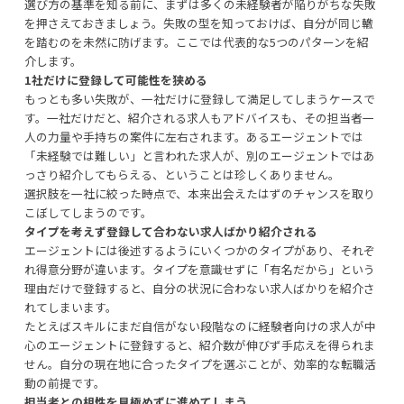
選び方の基準を知る前に、まずは多くの未経験者が陥りがちな失敗
を押さえておきましょう。失敗の型を知っておけば、自分が同じ轍
を踏むのを未然に防げます。ここでは代表的な5つのパターンを紹
介します。
1社だけに登録して可能性を狭める
もっとも多い失敗が、一社だけに登録して満足してしまうケースで
す。一社だけだと、紹介される求人もアドバイスも、その担当者一
人の力量や手持ちの案件に左右されます。あるエージェントでは
「未経験では難しい」と言われた求人が、別のエージェントではあ
っさり紹介してもらえる、ということは珍しくありません。
選択肢を一社に絞った時点で、本来出会えたはずのチャンスを取り
こぼしてしまうのです。
タイプを考えず登録して合わない求人ばかり紹介される
エージェントには後述するようにいくつかのタイプがあり、それぞ
れ得意分野が違います。タイプを意識せずに「有名だから」という
理由だけで登録すると、自分の状況に合わない求人ばかりを紹介さ
れてしまいます。
たとえばスキルにまだ自信がない段階なのに経験者向けの求人が中
心のエージェントに登録すると、紹介数が伸びず手応えを得られま
せん。自分の現在地に合ったタイプを選ぶことが、効率的な転職活
動の前提です。
担当者との相性を見極めずに進めてしまう