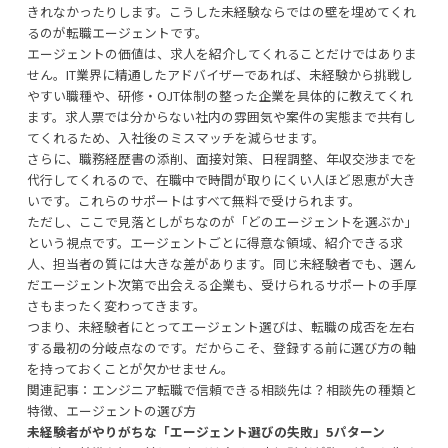
きれなかったりします。こうした未経験ならではの壁を埋めてくれ
るのが転職エージェントです。
エージェントの価値は、求人を紹介してくれることだけではありま
せん。IT業界に精通したアドバイザーであれば、未経験から挑戦し
やすい職種や、研修・OJT体制の整った企業を具体的に教えてくれ
ます。求人票では分からない社内の雰囲気や案件の実態まで共有し
てくれるため、入社後のミスマッチを減らせます。
さらに、職務経歴書の添削、面接対策、日程調整、年収交渉までを
代行してくれるので、在職中で時間が取りにくい人ほど恩恵が大き
いです。これらのサポートはすべて無料で受けられます。
ただし、ここで見落としがちなのが「どのエージェントを選ぶか」
という視点です。エージェントごとに得意な領域、紹介できる求
人、担当者の質には大きな差があります。同じ未経験者でも、選ん
だエージェント次第で出会える企業も、受けられるサポートの手厚
さもまったく変わってきます。
つまり、未経験者にとってエージェント選びは、転職の成否を左右
する最初の分岐点なのです。だからこそ、登録する前に選び方の軸
を持っておくことが欠かせません。
関連記事：
エンジニア転職で信頼できる相談先は？相談先の種類と
特徴、エージェントの選び方
未経験者がやりがちな「エージェント選びの失敗」5パターン