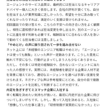
エージェントのサービス品質は、最終的には担当となるキャリアア
ドバイザー個人に大きく依存します。会社の評判が良くても、自分
を担当する人が業界知識に乏しかったり、希望を十分に汲み取って
くれなかったりすれば、満足のいく支援は受けられません。
初回面談での受け答えや、こちらの不安への向き合い方をよく観察
し、相性に違和感があれば担当変更を申し出るか、別のエージェン
トに比重を移す判断も必要です。報酬目当てに合わない求人を急い
で勧めてくる担当者には注意しましょう。
「やめとけ」の声に振り回されて一歩を踏み出せない
ネット上には「未経験のエンジニア転職はやめとけ」「エージェン
トは使っても無駄」といった声が一定数あります。こうした意見に
触れて不安になり、行動が止まってしまう人も少なくありません。
ただし、その多くは特定の経験談や、合わないエージェントに当た
った人の感想です。実際には、未経験者を歓迎する企業は人材不足
を背景に増えており、適切なエージェントを選べば手厚い支援を受
けられます。ネガティブな声は参考程度にとどめ、自分の目で複数
のエージェントを比較して判断することが大切です。
内定を急ぎすぎてミスマッチ企業に入社する
早く転職を決めたい気持ちが強いと、最初に内定が出た企業に飛び
ついてしまいがちです。しかし、焦って入社を決めると、入社後に
「想像していた仕事と違う」「研修制度が実質的になかった」とい