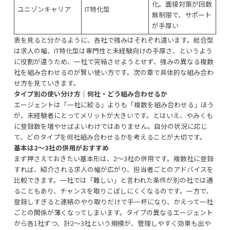
化。面接対策が回数
ユニゾンキャリア
IT特化型
無制限で、サポート
が手厚い
表を見ると分かるように、各社で強みはそれぞれ違います。総合型
は求人の幅、IT特化型は専門性と未経験向けの手厚さ、というよう
に役割が違うため、一社で完結させようとせず、強みの異なる複数
社を組み合わせるのが賢い使い方です。次の章で具体的な組み合わ
せ方を見ていきます。
タイプ別の使い分け方｜何社・どう組み合わせるか
エージェントは「一社に絞る」よりも「複数を組み合わせる」ほう
が、未経験者にとってメリットが大きいです。とはいえ、やみくも
に登録数を増やせばよいわけではありません。自分の状況に応じ
て、どのタイプを何社組み合わせるかを考えることが大切です。
基本は2〜3社の併用がおすすめ
まず押さえておきたい基本形は、2〜3社の併用です。複数社に登録
すれば、紹介される求人の幅が広がり、担当者ごとのアドバイスを
比較できます。一社では「難しい」と言われた条件が別の社では通
ることもあり、チャンスを取りこぼしにくくなるのです。一方で、
登録しすぎると連絡のやり取りだけで手一杯になり、かえって一社
ごとの関係が薄くなってしまいます。タイプの異なるエージェント
から各1社ずつ、計2〜3社という規模が、管理しやすく効果も出や