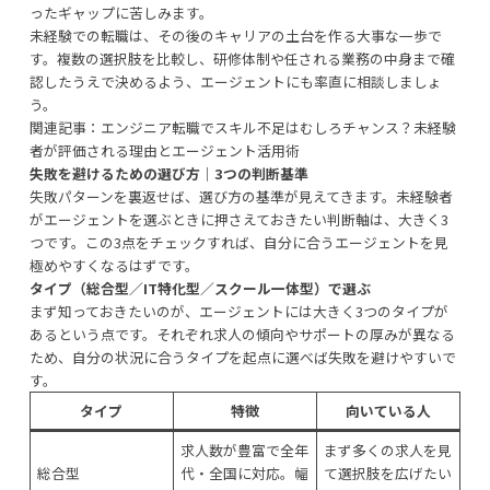
ったギャップに苦しみます。
未経験での転職は、その後のキャリアの土台を作る大事な一歩で
す。複数の選択肢を比較し、研修体制や任される業務の中身まで確
認したうえで決めるよう、エージェントにも率直に相談しましょ
う。
関連記事：
エンジニア転職でスキル不足はむしろチャンス？未経験
者が評価される理由とエージェント活用術
失敗を避けるための選び方｜3つの判断基準
失敗パターンを裏返せば、選び方の基準が見えてきます。未経験者
がエージェントを選ぶときに押さえておきたい判断軸は、大きく3
つです。この3点をチェックすれば、自分に合うエージェントを見
極めやすくなるはずです。
タイプ（総合型／IT特化型／スクール一体型）で選ぶ
まず知っておきたいのが、エージェントには大きく3つのタイプが
あるという点です。それぞれ求人の傾向やサポートの厚みが異なる
ため、自分の状況に合うタイプを起点に選べば失敗を避けやすいで
す。
タイプ
特徴
向いている人
求人数が豊富で全年
まず多くの求人を見
総合型
代・全国に対応。幅
て選択肢を広げたい