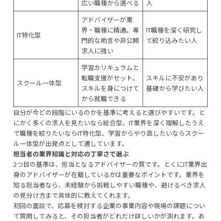
広い職種から選べる
人
アドバイザーが業
界・職種に精通。専
IT職種を深く研究し
IT特化型
門的な助言や非公開
て絞り込みたい人
求人に強い
学習カリキュラムと
転職支援がセット。
スキルに不安があり
スクール一体型
スキルを身につけて
基礎から学びたい人
から就職できる
自分が今どの段階にいるのかを基準に考えると選びやすいです。と
にかく多くの求人を見たいなら総合型、IT業界を深く理解したうえ
で職種を絞りたいならIT特化型、学習からやり直したいならスクー
ル一体型が出発点として適しています。
担当者の業界知識と対応の丁寧さで選ぶ
2つ目の基準は、担当となるアドバイザーの質です。とくにIT業界出
身のアドバイザーが在籍しているかは重要なポイントです。業界を
知る担当者なら、未経験から挑戦しやすい職種や、避けるべき求人
の見分け方まで具体的に教えてくれます。
初回の面談で、応募を検討する企業の事業内容や現場の課題につい
て質問してみると、その担当者がどれだけ詳しいかが測れます。あ