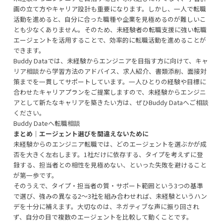
画の立て方やキャリア設計も重要になります。しかし、一人で転職
活動を進めると、自分に合った職種や企業を見極めるのが難しいこ
とも少なくありません。そのため、未経験者の転職支援に強い転職
エージェントを活用することで、効率的に転職活動を進めることが
できます。
Buddy Dataでは、未経験からエンジニアを目指す方に向けて、キャ
リア相談から学習方法のアドバイス、求人紹介、書類添削、面接対
策までを一貫してサポートしています。一人ひとりの経験や目標に
合わせたキャリアプランをご提案しますので、未経験からエンジニ
アとして新たなキャリアを築きたい方は、ぜひBuddy Dataへご相談
ください。
Buddy Dateへ転職相談
まとめ｜エージェント選びを間違えないために
未経験からのエンジニア転職では、どのエージェントを選ぶかが成
否を大きく左右します。1社だけに依存する、タイプを考えずに登
録する、担当者との相性を見極めない、といった失敗を避けること
が第一歩です。
そのうえで、タイプ・担当者の質・サポート範囲という3つの基準
で選び、強みの異なる2〜3社を組み合わせれば、未経験というハン
デを十分に補えます。大切なのは、ネガティブな声に振り回され
ず、自分の目で複数のエージェントを比較して動くことです。