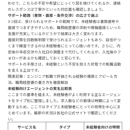
わせて、こちらの不安や希望にじっくり耳を傾けてくれるか、連絡
のレスポンスは丁寧かといった対応面も確認しましょう。
サポート範囲（書類・面接・条件交渉）の広さで選ぶ
3つ目は、受けられるサポートの範囲です。未経験者は書類選考や
面接でつまずきやすいため、職務経歴書の添削や模擬面接といった
支援が充実しているかどうかで結果は大きく変わります。
面接対策を回数無制限で受けられるエージェントもあり、自信がつ
くまで練習できるのは未経験者にとって心強い点です。さらに、内
定後の年収交渉や入社日の調整まで代行してくれるか、入社後のフ
ォローがあるかも確認しておくと安心です。
サポートの手厚さは、未経験という不安を抱えた状態での転職活動
を支える土台です。
関連記事：
エンジニア転職で評価される経験の種類とアピール方
法、職務経歴書の書き方を徹底解説
未経験向けエージェントの実名比較表
ここまでの基準を踏まえ、未経験者がよく利用する主なエージェン
トをタイプ別に整理しました。求人数などの数値は時期によって変
動するため、ここではタイプと未経験者にとっての特徴を中心にま
とめています。最新の状況は各社の公式サイトで確認してくださ
い。
サービス名
タイプ
未経験者向けの特徴