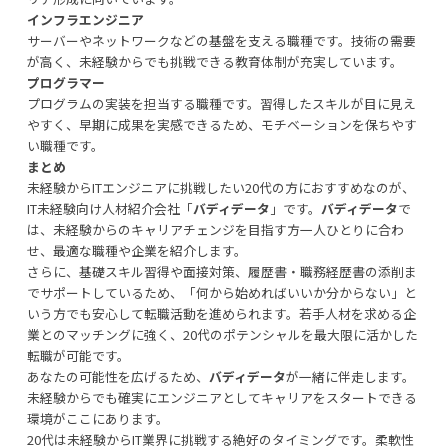
インフラエンジニア
サーバーやネットワークなどの基盤を支える職種です。技術の需要
が高く、未経験からでも挑戦できる教育体制が充実しています。
プログラマー
プログラムの実装を担当する職種です。習得したスキルが目に見え
やすく、早期に成果を実感できるため、モチベーションを保ちやす
い職種です。
まとめ
未経験からITエンジニアに挑戦したい20代の方におすすめなのが、
IT未経験向け人材紹介会社「
バディデータ
」です。
バディデータ
で
は、未経験からのキャリアチェンジを目指す方一人ひとりに合わ
せ、最適な職種や企業を紹介します。
さらに、基礎スキル習得や面接対策、履歴書・職務経歴書の添削ま
でサポートしているため、「何から始めればいいか分からない」と
いう方でも安心して転職活動を進められます。若手人材を求める企
業とのマッチングに強く、20代のポテンシャルを最大限に活かした
転職が可能です。
あなたの可能性を広げるため、
バディデータ
が一緒に伴走します。
未経験からでも確実にエンジニアとしてキャリアをスタートできる
環境がここにあります。
20代は未経験からIT業界に挑戦する絶好のタイミングです。柔軟性