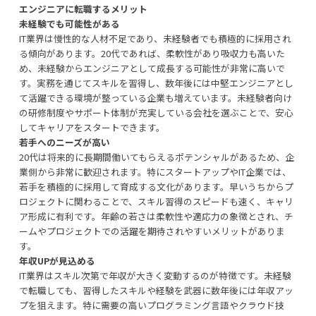
エンジニアに転職するメリット
未経験でも可能性がある
IT業界は慢性的な人材不足であり、未経験者でも積極的に採用され
る傾向があります。20代であれば、柔軟性があり吸収力も高いた
め、未経験からエンジニアとして成長する可能性が非常に高いで
す。実務を通じてスキルを習得し、数年後には中堅エンジニアとし
て活躍できる環境が整っている企業も増えています。未経験者向け
の研修制度やサポート体制が充実している会社を選ぶことで、安心
してキャリアをスタートできます。
若手へのニーズが高い
20代は将来的に長期間働いてもらえるポテンシャルがあるため、企
業側から非常に歓迎されます。特にスタートアップやIT企業では、
若手を積極的に採用して育成する文化があります。早いうちからプ
ロジェクトに関わることで、スキル習得のスピードも速く、キャリ
ア形成に有利です。年齢の若さは柔軟性や適応力の象徴とされ、チ
ームやプロジェクトでの活躍を期待されやすいメリットがありま
す。
年収UPが見込める
IT業界はスキル次第で年収が大きく変動するのが特徴です。未経験
で転職しても、習得したスキルや経験を武器に数年後には年収アッ
プを狙えます。特に需要の高いプログラミング言語やクラウド技