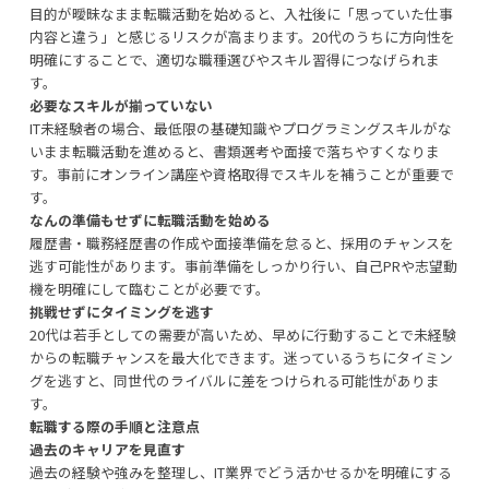
目的が曖昧なまま転職活動を始めると、入社後に「思っていた仕事
内容と違う」と感じるリスクが高まります。20代のうちに方向性を
明確にすることで、適切な職種選びやスキル習得につなげられま
す。
必要なスキルが揃っていない
IT未経験者の場合、最低限の基礎知識やプログラミングスキルがな
いまま転職活動を進めると、書類選考や面接で落ちやすくなりま
す。事前にオンライン講座や資格取得でスキルを補うことが重要で
す。
なんの準備もせずに転職活動を始める
履歴書・職務経歴書の作成や面接準備を怠ると、採用のチャンスを
逃す可能性があります。事前準備をしっかり行い、自己PRや志望動
機を明確にして臨むことが必要です。
挑戦せずにタイミングを逃す
20代は若手としての需要が高いため、早めに行動することで未経験
からの転職チャンスを最大化できます。迷っているうちにタイミン
グを逃すと、同世代のライバルに差をつけられる可能性がありま
す。
転職する際の手順と注意点
過去のキャリアを見直す
過去の経験や強みを整理し、IT業界でどう活かせるかを明確にする