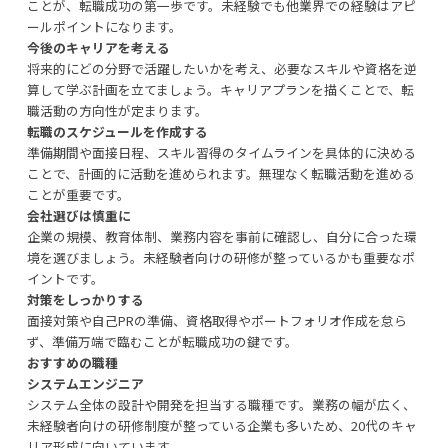
ことが、転職成功の第一歩です。未経験でも他業界での経験はアピ
ールポイントになります。
今後のキャリアを考える
将来的にどの分野で活躍したいかを考え、必要なスキルや資格を逆
算して学ぶ計画を立てましょう。キャリアプランを描くことで、転
職活動の方向性が定まります。
転職のスケジュールを作成する
準備期間や面接日程、スキル習得のタイムラインを具体的に決める
ことで、計画的に活動を進められます。無理なく転職活動を進める
ことが重要です。
会社選びは慎重に
企業の規模、教育体制、業務内容を事前に確認し、自分に合った環
境を選びましょう。未経験者向けの研修が整っているかも重要なポ
イントです。
対策をしっかりする
面接対策や自己PRの準備、資格取得やポートフォリオ作成を怠ら
ず、準備万端で臨むことが転職成功の鍵です。
おすすめの職種
システムエンジニア
システム全体の設計や開発を担当する職種です。業務の幅が広く、
未経験者向けの研修制度が整っている企業も多いため、20代のキャ
リア形成に向いています。