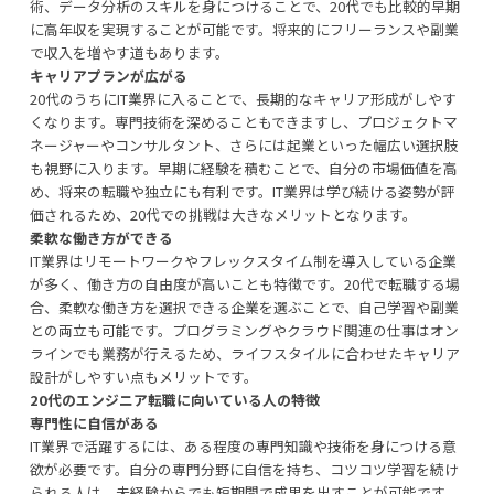
術、データ分析のスキルを身につけることで、20代でも比較的早期
に高年収を実現することが可能です。将来的にフリーランスや副業
で収入を増やす道もあります。
キャリアプランが広がる
20代のうちにIT業界に入ることで、長期的なキャリア形成がしやす
くなります。専門技術を深めることもできますし、プロジェクトマ
ネージャーやコンサルタント、さらには起業といった幅広い選択肢
も視野に入ります。早期に経験を積むことで、自分の市場価値を高
め、将来の転職や独立にも有利です。IT業界は学び続ける姿勢が評
価されるため、20代での挑戦は大きなメリットとなります。
柔軟な働き方ができる
IT業界はリモートワークやフレックスタイム制を導入している企業
が多く、働き方の自由度が高いことも特徴です。20代で転職する場
合、柔軟な働き方を選択できる企業を選ぶことで、自己学習や副業
との両立も可能です。プログラミングやクラウド関連の仕事はオン
ラインでも業務が行えるため、ライフスタイルに合わせたキャリア
設計がしやすい点もメリットです。
20代のエンジニア転職に向いている人の特徴
専門性に自信がある
IT業界で活躍するには、ある程度の専門知識や技術を身につける意
欲が必要です。自分の専門分野に自信を持ち、コツコツ学習を続け
られる人は、未経験からでも短期間で成果を出すことが可能です。